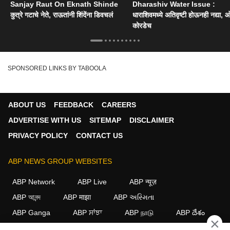
Sanjay Raut On Eknath Shinde
Dharashiv Water Issue :
कुत्रे गटाचे नेते, राऊतांनी शिंदेंना डिवचलं
धाराशिवमध्ये अतिवृष्टी होऊनही नद्या, ओ
कोरडेच
SPONSORED LINKS BY TABOOLA
ABOUT US
FEEDBACK
CAREERS
ADVERTISE WITH US
SITEMAP
DISCLAIMER
PRIVACY POLICY
CONTACT US
ABP NEWS GROUP WEBSITES
ABP Network
ABP Live
ABP न्यूज़
ABP আনন্দ
ABP माझा
ABP અસ્મિતા
ABP Ganga
ABP ਸਾਂਝਾ
ABP நாடு
ABP దేశం
×