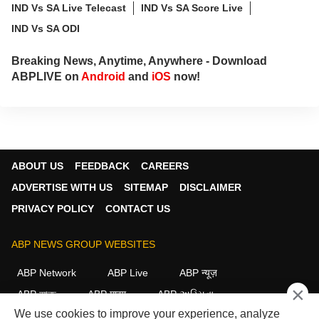
IND Vs SA Live Telecast
IND Vs SA Score Live
IND Vs SA ODI
Breaking News, Anytime, Anywhere - Download
ABPLIVE on
Android
and
iOS
now!
ABOUT US
FEEDBACK
CAREERS
ADVERTISE WITH US
SITEMAP
DISCLAIMER
PRIVACY POLICY
CONTACT US
ABP NEWS GROUP WEBSITES
ABP Network
ABP Live
ABP न्यूज़
×
ABP আনন্দ
ABP माझा
ABP અસ્મિતા
We use cookies to improve your experience, analyze
ABP Ganga
ABP ਸਾਂਝਾ
ABP நாடு
ABP దేశం