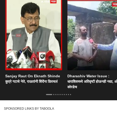
Sanjay Raut On Eknath Shinde
Dharashiv Water Issue :
कुत्रे गटाचे नेते, राऊतांनी शिंदेंना डिवचलं
धाराशिवमध्ये अतिवृष्टी होऊनही नद्या, ओ
कोरडेच
SPONSORED LINKS BY TABOOLA