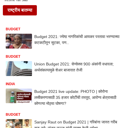
Income Tax Slab
राष्ट्रीय बातम्या
BUDGET
Budget 2021: ज्येष्ठ नागरिकांची आयकर परतावा भरण्याच्या
कटकटीतून सुटका, पण..
BUDGET
Union Budget 2021: सेन्सेक्स 900 अंकांनी वधारला;
अर्थसंकल्पामुळे शेअर बाजारात तेजी
INDIA
Budget 2021 live update: PHOTO | कोरोना
लसीकरणासाठी 35 हजार कोटींची तरतूद, आरोग्य क्षेत्रासाठी
कोणत्या मोठ्या घोषणा?
BUDGET
Sanjay Raut on Budget 2021 | गरिबांना जास्त गरीब
करु नये; संजय राऊत यांनी व्यक्त केली अपेक्षा