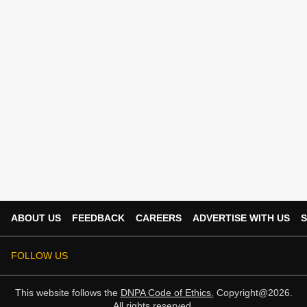
ABOUT US
FEEDBACK
CAREERS
ADVERTISE WITH US
S
FOLLOW US
This website follows the
DNPA Code of Ethics.
Copyright@2026.
All rights reserved.