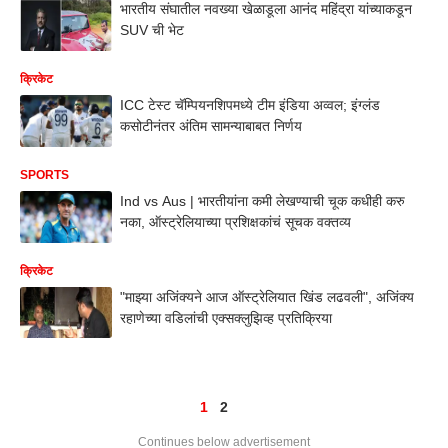
भारतीय संघातील नवख्या खेळाडूला आनंद महिंद्रा यांच्याकडून
SUV ची भेट
क्रिकेट
ICC टेस्ट चॅम्पियनशिपमध्ये टीम इंडिया अव्वल; इंग्लंड
कसोटीनंतर अंतिम सामन्याबाबत निर्णय
SPORTS
Ind vs Aus | भारतीयांना कमी लेखण्याची चूक कधीही करु
नका, ऑस्ट्रेलियाच्या प्रशिक्षकांचं सूचक वक्तव्य
क्रिकेट
"माझ्या अजिंक्यने आज ऑस्ट्रेलियात खिंड लढवली", अजिंक्य
रहाणेच्या वडिलांची एक्सक्लुझिव्ह प्रतिक्रिया
1
2
Continues below advertisement