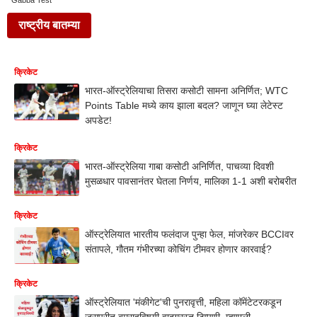
Gabba Test
राष्ट्रीय बातम्या
क्रिकेट
भारत-ऑस्ट्रेलियाचा तिसरा कसोटी सामना अनिर्णित; WTC
Points Table मध्ये काय झाला बदल? जाणून घ्या लेटेस्ट
अपडेट!
क्रिकेट
भारत-ऑस्ट्रेलिया गाबा कसोटी अनिर्णित, पाचव्या दिवशी
मुसळधार पावसानंतर घेतला निर्णय, मालिका 1-1 अशी बरोबरीत
क्रिकेट
ऑस्ट्रेलियात भारतीय फलंदाज पुन्हा फेल, मांजरेकर BCCIवर
संतापले, गौतम गंभीरच्या कोचिंग टीमवर होणार कारवाई?
क्रिकेट
ऑस्ट्रेलियात 'मंकीगेट'ची पुनरावृत्ती, महिला कॉमेंटेटरकडून
जसप्रीत बुमराहविषयी वादग्रस्त टिप्पणी, म्हणाली...