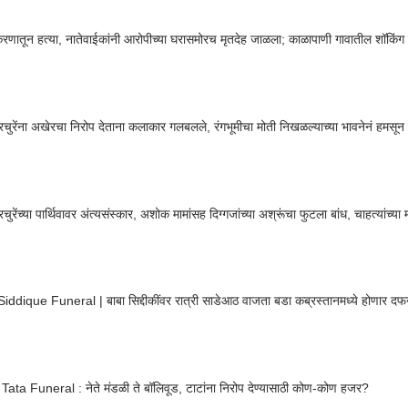
रकरणातून हत्या, नातेवाईकांनी आरोपीच्या घरासमोरच मृतदेह जाळला; काळापाणी गावातील शॉकिं
चुरेंना अखेरचा निरोप देताना कलाकार गलबलले, रंगभूमीचा मोती निखळल्याच्या भावनेनं हमसून
ुरेंच्या पार्थिवावर अंत्यसंस्कार, अशोक मामांसह दिग्गजांच्या अश्रूंचा फुटला बांध, चाहत्यांच्
ddique Funeral | बाबा सिद्दीकींवर रात्री साडेआठ वाजता बडा कब्रस्तानमध्ये होणार दफ
ata Funeral : नेते मंडळी ते बॉलिवूड, टाटांना निरोप देण्यासाठी कोण-कोण हजर?