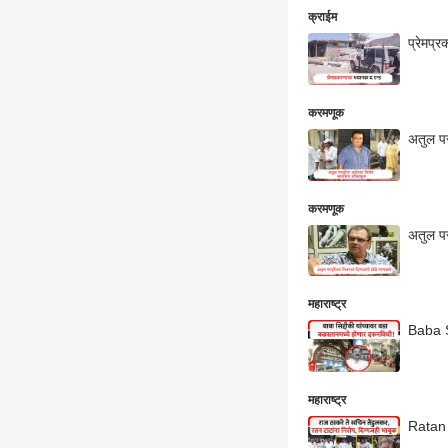
क्राईम
प्रेमप्
करमणूक
अतुल पर
करमणूक
अतुल परच
महाराष्ट्र
Baba Si
महाराष्ट्र
Ratan T