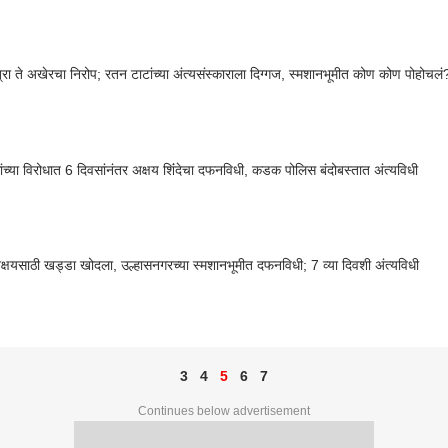
त्रा ते अखेरचा निरोप; रतन टाटांच्या अंत्यसंस्काराला दिग्गज, स्मशानभूमीत कोण कोण पोहोचलं
ांच्या विरोधात 6 दिवसांनंतर अक्षय शिंंदेचा दफनविधी, कडक पोलिस बंदोबस्तात अंत्यविधी
्षयसाठी खड्डा खोदला, उल्हासनगरच्या स्मशानभूमीत दफनविधी; 7 व्या दिवशी अंत्यविधी
3
4
5
6
7
Continues below advertisement