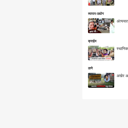
व्यापार-उद्योग
अंत्यया
क्राईम
स्थानिक
ठाणे
अखेर अक