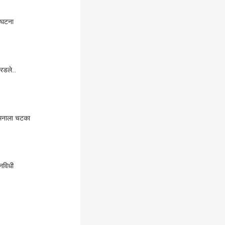
ग घटना
 रडले..
या मनाला चटका
नविधी