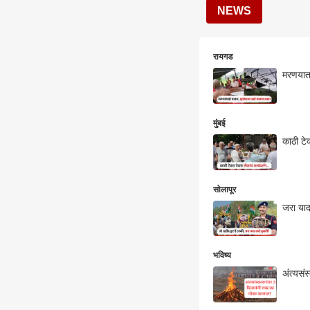
NEWS
रायगड
मरणयातन
मुंबई
काठी टे
सोलापूर
जरा याद 
भविष्य
अंत्यसं