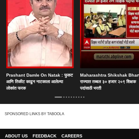
Prashant Damle On Natak : फुकट
Maharashtra Shikshak Bhart
आणि तिकीट काढून नाटकाला आलेल्या
राज्यात तब्बल ३० हजार २०९ शिक्षक
लोकांत फरक
पदांसाठी भरती
SPONSORED LINKS BY TABOOLA
ABOUT US
FEEDBACK
CAREERS