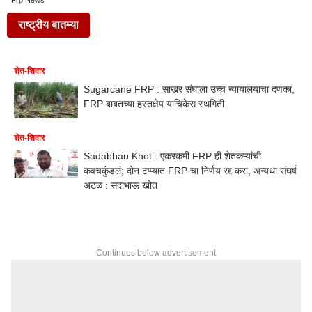
Frp News
राष्ट्रीय बातम्या
शेत-शिवार
Sugarcane FRP : साखर संघाला उच्च न्यायालयाचा दणका,
FRP बाबतच्या हस्तक्षेप याचिकेस स्थगिती
शेत-शिवार
Sadabhau Khot : एकरकमी FRP ही शेतकऱ्यांची
कवचकुंडलं; दोन टप्प्यात FRP चा निर्णय रद्द करा, अन्यथा संघर्ष
अटळ : सदाभाऊ खोत
Continues below advertisement