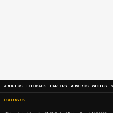
ABOUT US
FEEDBACK
CAREERS
ADVERTISE WITH US
S
FOLLOW US