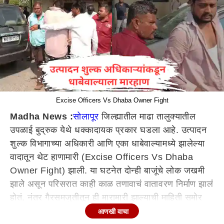
Excise Officers Vs Dhaba Owner Fight
Madha News :
सोलापूर
जिल्ह्यातील माढा तालुक्यातील
उपळाई बुद्रुक येथे धक्कादायक प्रकार घडला आहे. उत्पादन
शुल्क विभागाच्या अधिकारी आणि एका धाबेवाल्यामध्ये झालेल्या
वादातून थेट हाणामारी (Excise Officers Vs Dhaba
Owner Fight) झाली. या घटनेत दोन्ही बाजूंचे लोक जखमी
झाले असून परिसरात काही काळ तणावाचं वातावरण निर्माण झालं
होतं. नंतर गैरसमजुतीतून ही मारामारी झाल्याची माहिती समोर
आली.
आणखी वाचा