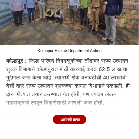
Kolhapur Excise Department Action
कोल्हापूर :
जिल्हा परिषद निवडणुकीच्या तोंडावर राज्य उत्पादन
शुल्क विभागाने कोल्हापुरात मोठी कारवाई करत 62.5 लाखांचा
मुद्देमाल जप्त केला आहे. त्यामध्ये गोवा बनावटीची 40 लाखांची
देशी दारू राज्य उत्पादन शुल्कच्या कागल विभागाने पकडली. ही
दारू गोव्यात तयार करण्यात येत होती, पण त्यावर लेबल
महाराष्ट्राचे लावून विक्रीसाठी आणली जात होती.
सदर कारवाईमध्ये शंकर सीताराम आंबेकर निरीक्षक, राज्य
आणखी वाचा
उत्पादन शुल्क, प्रमोद खरत निरीक्षक, राज्य उत्पादन शुल्क,
कोल्हापूर भरारी पथक क्र. 2 यांचे मार्गदर्शनाखाली करण्यात