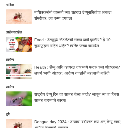
नाशिक
नाशिककरांनो काळजी घ्या! शहरात डेंग्यूबाधितांचा आकडा
शंभरीपार, एक रुग्ण दगावला
लाईफस्टाईल
Food : डेंग्यूमुळे प्लेटलेटची संख्या कमी झालीय? हे 10
सुपरफूड्स माहित आहेत? त्वरित फरक जाणवेल
आरोग्य
Health : डेंग्यू आणि व्हायरल तापामध्ये फरक कसा ओळखाल?
लक्षणं 'अशी' ओळखा, आरोग्य तज्ज्ञांची महत्त्वाची माहिती
आरोग्य
राष्ट्रीय डेंग्यू दिन का साजरा केला जातो? जाणून घ्या हा दिवस
साजरा करण्याचे कारण!
पुणे
Dengue day 2024 : डासांचा बंदोबस्त करा अन् डेंग्यू टाळा;
आरोग्य विभागाचे आवाहन