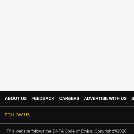
ABOUT US
FEEDBACK
CAREERS
ADVERTISE WITH US
S
FOLLOW US
This website follows the
DNPA Code of Ethics.
Copyright@2026.