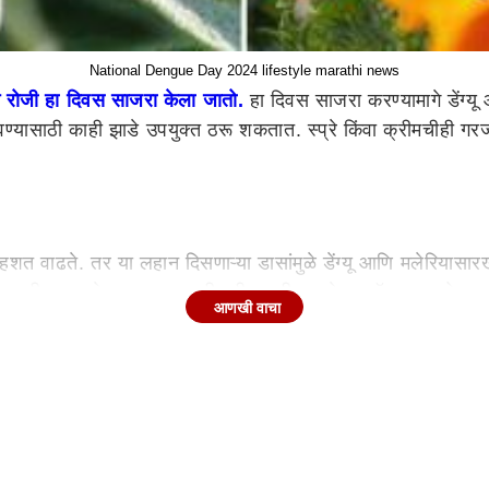
National Dengue Day 2024 lifestyle marathi news
 मे रोजी हा दिवस साजरा केला जातो.
हा दिवस साजरा करण्यामागे डेंग्य
्यासाठी काही झाडे उपयुक्त ठरू शकतात. स्प्रे किंवा क्रीमचीही गरज 
ी दहशत वाढते. तर या लहान दिसणाऱ्या डासांमुळे डेंग्यू आणि मलेरिया
प्रकारची उत्पादने उपलब्ध असली तरी त्यातील अनेक प्रॉडक्ट आरोग्याल
आणखी वाचा
्टींची मदत घेऊ शकता. काही विशेष प्रकारची झाडे डासांपासून दूर राह
च्या बाल्कनीत किंवा खिडकीजवळ ठेवा. हे अनेक औषधी गुणधर्मांनी परि
 घटक असतात जे डासांना दूर ठेवतात. लेमनग्रास रोपे थेट जमिनीत लाव
यात लावू नका कारण यामुळे त्याची वाढ होत नाही.