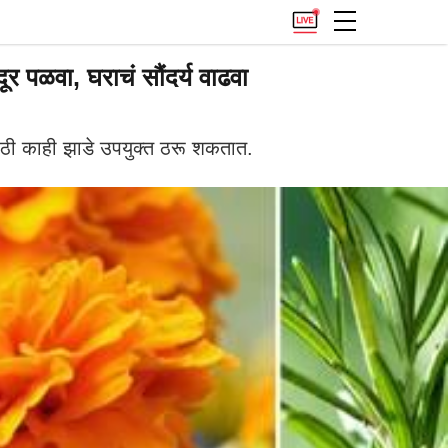
र पळवा, घराचं सौंदर्य वाढवा
ाठी काही झाडे उपयुक्त ठरू शकतात.