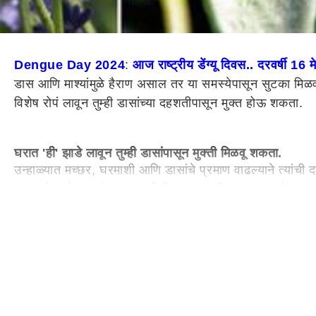
Dengue Day 2024
:
आज राष्ट्रीय डेंग्यू दिवस.. दरवर्षी 16
डास आणि माश्यांमुळे हैराण असाल तर या समस्येपासून सुटका मिळवण
विशेष रोपं लावून तुम्ही डासांच्या दहशतीपासून मुक्त होऊ शकता.
घरात 'ही' झाडे लावून तुम्ही डासांपासून मुक्ती मिळवू शकता.
उन्हाळ्यात मच्छर, घरमाशी आणि डासांचे प्रमाण वाढल्याने त्यांच
महत्त्वाचे आहे. डासांपासून मुक्ती मिळवण्यासाठी बाजारात अनेक 
अशा परिस्थितीत डासांपासून बचाव करण्यासाठी तुम्ही नैसर्गिक गोष
गवती चहा
गवती चहाला थोडा उग्र वास असतो, ज्यामुळे डास पळून जातात. घरा
करण्यासाठी प्रभावी आहे. यामध्ये लिमोनेन आणि सिट्रोनेला सारखे
कंपोस्ट आणि वाळू असलेली मातीची रचना योग्य आहे. ते लहान भांड्