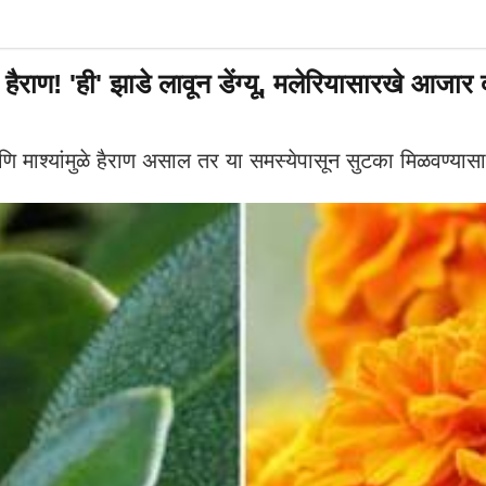
ण! 'ही' झाडे लावून डेंग्यू, मलेरियासारखे आजार दू
माश्यांमुळे हैराण असाल तर या समस्येपासून सुटका मिळवण्यास