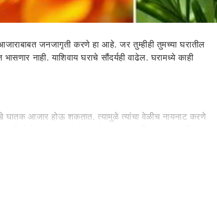
ू आजाराबाबत जनजागृती करणे हा आहे. जर तुम्हीही तुमच्या घरातील
भासणार नाही. याशिवाय घराचे सौंदर्यही वाढेल. घरामध्ये काही
सारखे घातक आजार होऊ शकतात. त्यामुळे त्यांचा वेळीच नायनाट करणे
ा हानी पोहोचवतात. त्यामुळे डासांवर फारसा परिणाम होत नाही.
ण्यासाठी खूप प्रभावी आहेत.
पूर्ण आहे. वनस्पती व्यतिरिक्त, लेमनग्रास तेल देखील डास दूर
ता येतात. ते सूर्यप्रकाशात चांगले वाढते. यासाठी, चिकणमाती,