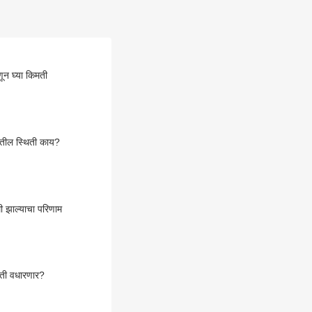
ून घ्या किमती
ातील स्थिती काय?
ी झाल्याचा परिणाम
िमती वधारणार?