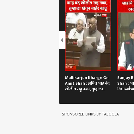
Mallikarjun Kharge On
Sanjay R
Amit Shah : अमित शाह बंद
Shah : शाह
खोलीत राहू नका, तुम्हाला
विद्यार्थ्यां
खेचून बाहेर काढू
SPONSORED LINKS BY TABOOLA