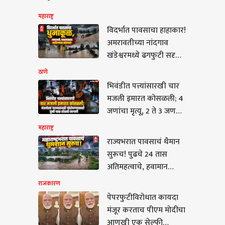
महाराष्ट्र
विदर्भात पावसाचा हाहाकार!
अमरावतीच्या नांदगाव
खंडेश्वरमध्ये ढगफुटी सदृश्य
पाऊस, यवतमाळच्या पुरात
ठाणे
कारसह तीनजण वाहून
भिवंडीत पत्त्यांसारखी चार
गेलीत, अनेक गावांचा संपर्क
मजली इमारत कोसळली; 4
तुटला
जणांचा मृत्यू, 2 ते 3 जण
अडकल्याची भीती, यंत्रणेला
महाराष्ट्र
घटनास्थळी पोहोचण्यासाठी
राज्यभरात पावसाचं थैमान
जूनी चाळ तोडावी लागली
कारण
सुरूच! पुढचे 24 तास
अतिमहत्वाचे, हवामान
विभागाकडून 'या' जिल्ह्यांना
राजकारण
अलर्ट जारी, वाचा चांदा ते
पेपरफुटीविरोधात कायदा
बांदा पावसाची खबरबात!
मंजूर करताच पीएम मोदींचा
फुटीविरोधात कायदा
आणखी एक सेल्फी
र करताच पीएम मोदींचा