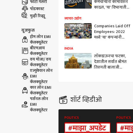
फोटो गॅलरी
कर्मचाऱ्यांना कामावरुन
काढलं, 'या' विभागातील
पॉडकास्ट
कर्मचाऱ्यांना फटका
मुव्ही रिव्ह्यू
व्यापार-उद्योग
Companies Laid Off
यूजफुल
Employees: 2022
होम लोन EMI
मध्ये 'या' कंपन्यांनी
कॅलक्यूलेटर
मोठ्या संख्येने कर्मचारी
बीएमआय
काढून टाकले, खर्चात
INDIA
कॅलक्यूलेटर
केली कपात; जाणून घ्या
लॉकडाऊनचा फटका,
वय मोजा/ वय
देशातील सर्वात श्रीमंत
कॅलक्यूलेटर
तिरुपती बालाजी
एज्युकेशन लोन
मंदिराने 1300
EMI
कर्मचाऱ्यांना नोकरीवरुन
कॅलक्यूलेटर
काढलं!
कार लोन EMI
कॅलक्यूलेटर
शॉर्ट व्हिडीओ
पर्सनल लोन
EMI
कॅलक्यूलेटर
POLITICS
POLITICS