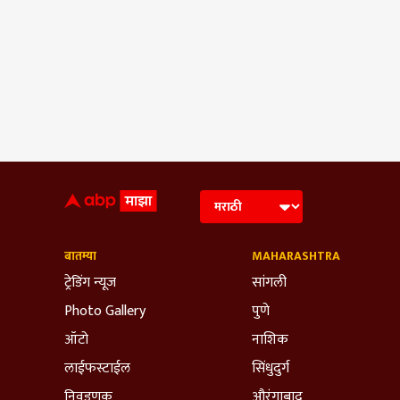
बातम्या
MAHARASHTRA
ट्रेडिंग न्यूज
सांगली
Photo Gallery
पुणे
ऑटो
नाशिक
लाईफस्टाईल
सिंधुदुर्ग
निवडणूक
औरंगाबाद