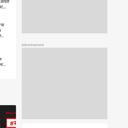
: आयटी
वट,
00
त
ाचा
0
त
Advertisement
िक
ला
र
ळ | ABP
POLITICS
POLITICS
POLITICS