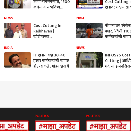
टक्के नोकरकपात, 1500
Cost Cutting 
कर्मचाऱ्याचं भविष्य
क्षेत्रावर मंदीचं सा
धोक्यात; भारतात काय
सिस्कोमधून 4,1
परिणाम होणार?
कर्मचाऱ्यांची कपा
NEWS
INDIA
होणार
Cost Cutting In
नोकऱ्यांवर कोरोन
Rajbhavan |
कहर, स्विगी 110
कोरोनाच्या
कर्मचाऱ्यांची कपा
पार्श्वभूमीवर राज्यपालांचे
करणार!
राजभवनाला
INDIA
NEWS
खर्चकपातीचे आदेश
IT क्षेत्रात यंदा 30-40
INFOSYS Cost
हजार कर्मचाऱ्यांची कपात
Cutting | आर्थ
होऊ शकते : मोहनदास पै
मंदीचा इन्फोसिस
फटका, बारा हजा
कर्मचाऱ्यांना नार
Majha
POLITICS
POLITICS