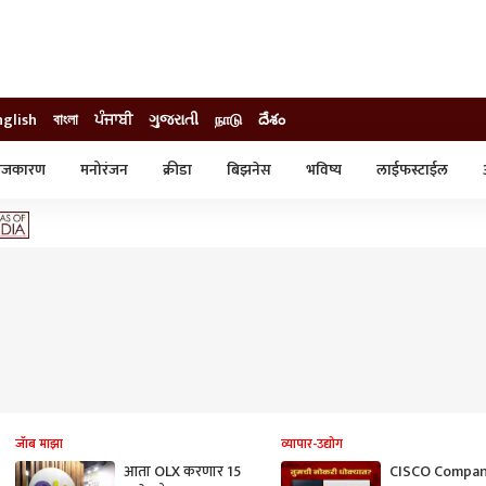
nglish
বাংলা
ਪੰਜਾਬੀ
ગુજરાતી
நாடு
దేశం
ाजकारण
मनोरंजन
क्रीडा
बिझनेस
भविष्य
लाईफस्टाईल
स्टाईल
क्राईम
व्यापार-उद्योग
ट्रेडिंग
ऑटो
जॅाब माझा
व्यापार-उद्योग
आता OLX करणार 15
CISCO Compa