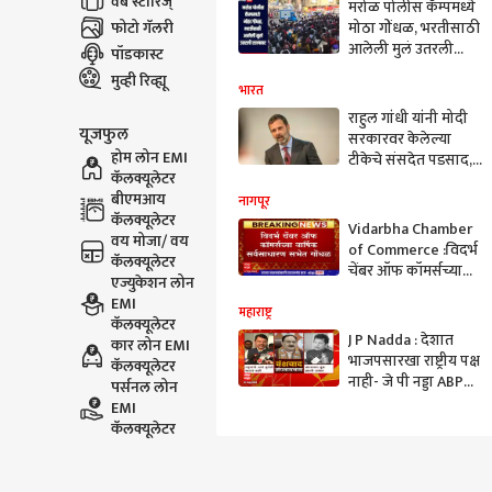
वेब स्टोरिज्
मरोळ पोलीस कॅम्पमध्ये
फोटो गॅलरी
मोठा गोंधळ, भरतीसाठी
आलेली मुलं उतरली
पॉडकास्ट
रस्त्यावर,
मुव्ही रिव्ह्यू
सरकारविरोधात
भारत
घोषणाबाजी
राहुल गांधी यांनी मोदी
यूजफुल
सरकारवर केलेल्या
होम लोन EMI
टीकेचे संसदेत पडसाद,
कॅलक्यूलेटर
राजनाथ सिंह यांची
बीएमआय
सडकून टीका
नागपूर
कॅलक्यूलेटर
Vidarbha Chamber
वय मोजा/ वय
of Commerce :विदर्भ
कॅलक्यूलेटर
चेंबर ऑफ कॉमर्सच्या
एज्युकेशन लोन
वार्षिक सर्वसाधारण
EMI
सभेत अभूतपूर्व गोंधळ
महाराष्ट्र
कॅलक्यूलेटर
J P Nadda : देशात
कार लोन EMI
भाजपसारखा राष्ट्रीय पक्ष
कॅलक्यूलेटर
नाही- जे पी नड्डा ABP
पर्सनल लोन
Majha
EMI
कॅलक्यूलेटर