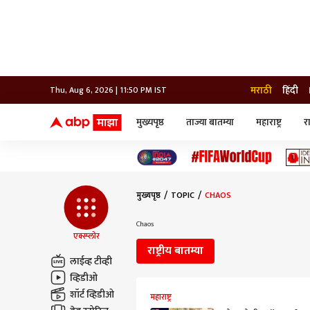
मराठी
हिंदी
Thu, Aug 6, 2026 | 11:50 PM IST
मुख्यपृष्ठ
ताज्या बातम्या
महाराष्ट्र
र
बातम्या
जॅाब माझा
लाईफ
भारत
महाराष्ट्र
टेक-गॅजेट
मुंबई
ऑटो
टेलिव्हिजन
विश्व
विश्व
मुख्यपृष्ठ
TOPIC
CHAOS
कोल्हापूर
पुणे
Chaos
नवी मुंबई
एक्स्प्लोर
अमरावती
राष्ट्रीय बातम्या
अहमदनगर
लाईव्ह टीव्ही
अकोला
व्हिडीओ
शॉर्ट व्हिडीओ
महाराष्ट्र