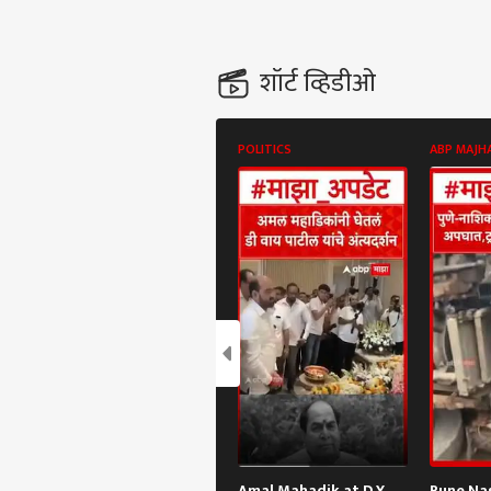
शॉर्ट व्हिडीओ
POLITICS
ABP MAJH
Amal Mahadik at D Y
Pune Na