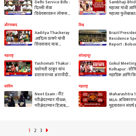
Delhi Service Bills :
Sambhaji Bhid
दिल्ली सेवा
महात्मा गांधी आण
विधेयकावरून लोकसभेत
महात्मा फुलेंबाबत
आज गोंधळ,
केलेल्या वक्तव्या
विरोधकांकडून
भिडे ठाम
औरंगाबाद
विश्व
विधेयकाला विरोध
Aaditya Thackeray
Brazil Preside
:आदित्य ठाकरे यांची
Residence Spe
शिवसंवाद यात्रा
Report : Bolso
Aurangabad जिल्ह्यात,
यांच्या समर्थकांक
सभेत सुरक्षा वाढवली
राष्ट्रपती भवनावर
महाराष्ट्र
कोल्हापूर
Yashomati Thakur :
Gokul Meetin
यशोमती ठाकूर यांचं
Kolhapur : शौम
प्रशासनाच्या अनागोंदी
महाडिक आणि वि
कारभाराविरोधात
येण्याआधीच गर्दी,
आंदोलन
महाडिक विरुद्ध 
वाशिम
महाराष्ट्र
पाटील सामना
Neet Exam : नीट
Maharashtra 1
परीक्षेदरम्यान गोंधळ;
MLA: अधिकाराच्
परीक्षेदरम्यान हिजाब,
मुद्दयावरुन संघर्ष
बुरखा काढण्यासाठी
महाविकास आघाड
जबरदस्ती, पालकांचा
सरकारला 'सुप्रीम
आरोप
दणका ABP Maj
1
2
3