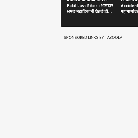
Patil Last Rites : आमदार
Accident 
अमल महाडिकांनी घेतलं डी
महामार्गावर
वाय पाटील यांचे अंत्यदर्शन
अपघात,ट्
SPONSORED LINKS BY TABOOLA
पर्सनल
टॉप
हॅलो गेस्ट
अहिल्
आमच्यासोबत जाहिरात करा
प्रायव्हसी पॉलिसी
संपर्क साधा
करिअर
'एबीप
फीडबॅक
बिबट