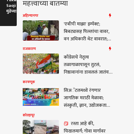
महत्त्वाच्या बातम्या
Saoji Mutton : तुकाराम
Mother Birthday : मंत्री
Majha Katta
मुंढेंच्या विधानाने नव्या वादाला
शंभूराज देसाईंच्या मातोश्रींचा
वक्तशीरपणा के
अहिल्यानगर
फोडणी
साधेपणाने वाढदिवस साजरा
कसा?
'एबीपी माझा' इम्पॅक्ट;
बिबट्यासह पिल्लांचा वावर,
वन अधिकारी थेट वावरात;
बिबटे जेरबंद करण्यासाठी
राजकारण
पिंजरे तैनात
काँग्रेसचे नेतृत्व
तळागाळापासून तुटलं,
निष्ठावानांना डावललं जातंय,
महिला नेत्याचा गंभीर आरोप
करमणूक
सिअॅटलमध्ये रंगणार
ापूर
जागतिक मराठी मेळावा;
संस्कृती, ज्ञान, उद्योजकता
आणि मनोरंजनाचा चौफेर
कोल्हापूर
संगम
रस्ता आहे की,
रस्ता आहे की,
चिखलमार्ग; गोवा मार्गावर
मार्ग; गोवा मार्गावर