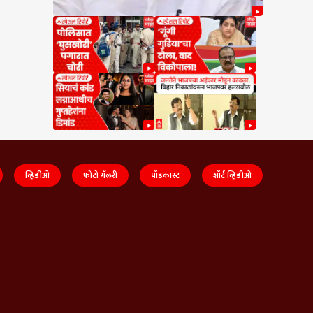
व्हिडीओ
फोटो गॅलरी
पॉडकास्ट
शॉर्ट व्हिडीओ