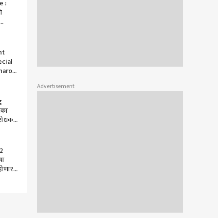
e :
ि
बाबत
nt
cial
naro
डून
Advertisement
 हल्ला
g
िका
रोधक
सतेज
2
या
 होणार,
ी
'
ha