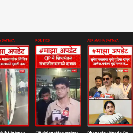
A BATMYA
POLITICS
ABP MAJHA BATMYA
shik Highway
CJP delegation arrives
Dhananjay Munde On