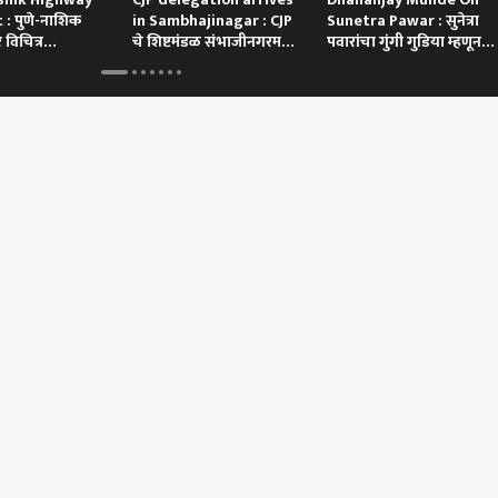
: पुणे-नाशिक
in Sambhajinagar : CJP
Sunetra Pawar : सुनेत्रा
 विचित्र
चे शिष्टमंडळ संभाजीनगरमध्ये
पवारांचा गुंगी गुडिया म्हणून
रकखाली दबली का
दाखल | ABP Majha
उल्लेख, धनंजय मुंडे म्हणतात
 कॉर्नर
 आर्टिकल
टॉप रील्स
यानगर
राजकारण
करमणूक
कोल्ह
ी माझा' इम्पॅक्ट;
काँग्रेसचे नेतृत्व
सिअॅटलमध्ये रंगणार
्यासह पिल्लांचा वावर,
तळागाळापासून तुटलं,
जागतिक मराठी मेळावा;
चिखल