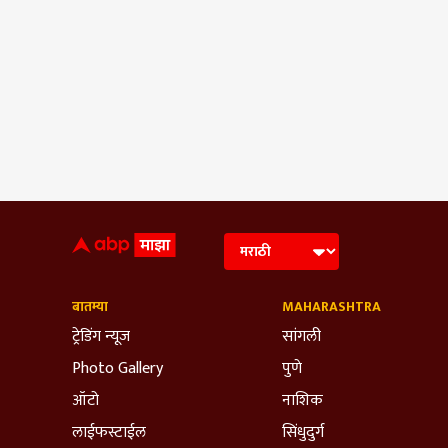
बातम्या
MAHARASHTRA
ट्रेडिंग न्यूज
सांगली
Photo Gallery
पुणे
ऑटो
नाशिक
लाईफस्टाईल
सिंधुदुर्ग