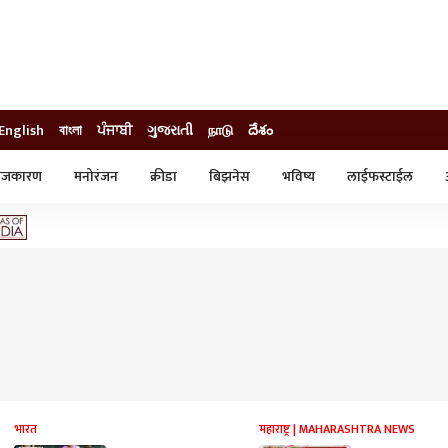
English
বাংলা
ਪੰਜਾਬੀ
ગુજરાતી
நாடு
దేశం
ाजकारण
मनोरंजन
क्रीडा
बिझनेस
भविष्य
लाईफस्टाईल
स्टाईल
क्राईम
व्यापार-उद्योग
ट्रेडिंग
ऑटो
भारत
महाराष्ट्र | MAHARASHTRA NEWS