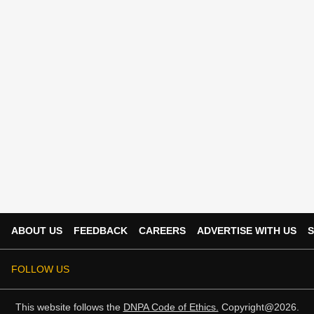
ABOUT US
FEEDBACK
CAREERS
ADVERTISE WITH US
S
FOLLOW US
This website follows the
DNPA Code of Ethics.
Copyright@2026.