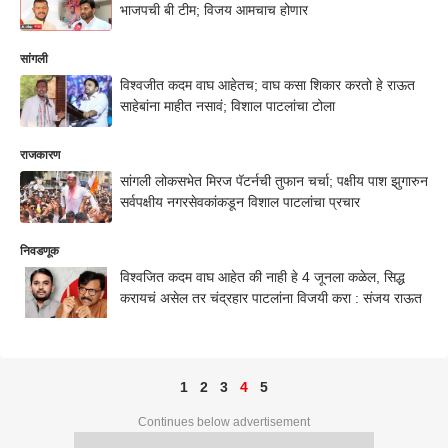
भाजपची बी टीम; विजय आमचाच होणार
सांगली
विश्वजीत कदम वाघ आहेतच; वाघ कसा शिकार करतो हे राऊत
साहेबांना माहीत नसावं; विशाल पाटलांचा टोला
राजकारण
सांगली लोकसभेत मिरज पॅटर्नची तुफान चर्चा; पक्षीय पाश झुगारुन
सर्वपक्षीय नगरसेवकांकडून विशाल पाटलांचा प्रचार
निवडणूक
विश्वजित कदम वाघ आहेत की नाही हे 4 जूनला कळेल, सिद्ध
करायचं असेल तर चंद्रहार पाटलांना विजयी करा : संजय राऊत
1
2
3
4
5
Continues below advertisement