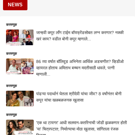
NEWS
करमणूक
जान्हवी कपूर लाँग टाईम बॉयफ्रेंडसोबत लग्न करणार? नक्की
खरं काय? वडील बोनी कपूर म्हणाले...
करमणूक
86 व्या वर्षात बॉलिवूड अभिनेता आर्थिक अडचणीत? व्हिडीओ
व्हायरल होताच अमिताभ बच्चन मदतीसाठी धावले, पत्नी
म्हणाली...
करमणूक
पांढऱ्या पदार्थानं घेतला श्रीदेवी यांचा जीव? 8 वर्षांनंतर बोनी
कपूर यांचा खळबळजनक खुलासा
करमणूक
'एक था टायगर' आधी सलमान-कतरिनाची जोडी झळकणार होती
'या' चित्रपटात; निर्मात्याचा मोठा खुलासा, सांगितला रंजक