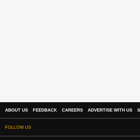
ABOUT US
FEEDBACK
CAREERS
ADVERTISE WITH US
S
FOLLOW US