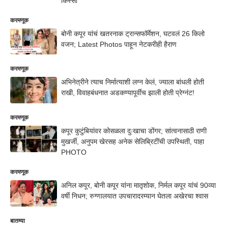
किस्सा
करमणूक
बोनी कपूर यांचं खतरनाक ट्रान्सफॉर्मेशन, घटवलं 26 किलो
वजन; Latest Photos पाहून नेटकरीही हैराण
करमणूक
अभिनेत्रीने त्याच निर्मात्याशी लग्न केलं, ज्याला बांधली होती
राखी, विवाहबंधनात अडकण्यापूर्वीच झाली होती प्रेग्नंट!
करमणूक
कपूर कुटुंबियांवर कोसळला दुःखाचा डोंगर; सांत्वनासाठी राणी
मुखर्जी, अनुपम खेरसह अनेक सेलिब्रिटींची उपस्थिती, पाहा
PHOTO
करमणूक
अनिल कपूर, बोनी कपूर यांना मातृशोक, निर्मल कपूर यांचं 90व्या
वर्षी निधन; रुग्णालयात उपचारादरम्यान घेतला अखेरचा श्वास
बातम्या