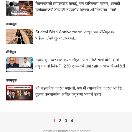
चित्रपटांची छप्पडफाड कमाई, पण करियरला ग्रहण, आजही
'ब्लॉकबस्टर' टॅगसाठी तरसतोय दिग्गज अभिनेत्याचा भाचा!
करमणूक
Sridevi Birth Anniversary: जाणून घ्या बॉलिवूडच्या
पहिल्या लेडी सुपरस्टारबद्दल...
बॉलीवूड
अक्षय कुमारवर मात करत नोएडा फिल्म सिटीसाठी बोली बोनी
कपूर यांनी जिंकली, 230 एकरमध्ये तयार होणार भव्य फिल्मसिटी
करमणूक
'तो माझ्यापेक्षा जास्त यशस्वी, पण मी त्याच्यापेक्षा जास्त आनंदी',
तुलना करणाऱ्यांना अनिल कपूरच्या भावाचं उत्तर
1
2
3
4
Continues below advertisement