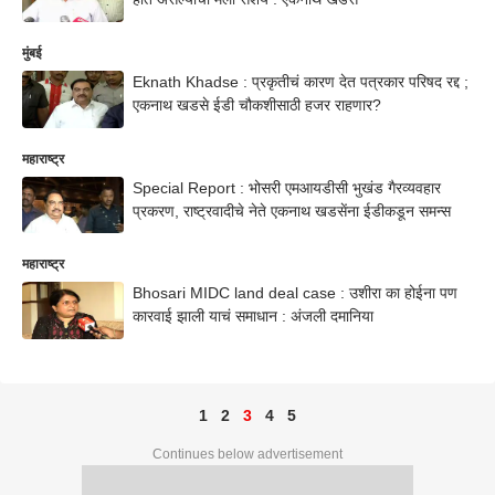
मुंबई
Eknath Khadse : प्रकृतीचं कारण देत पत्रकार परिषद रद्द ;
एकनाथ खडसे ईडी चौकशीसाठी हजर राहणार?
महाराष्ट्र
Special Report : भोसरी एमआयडीसी भुखंड गैरव्यवहार
प्रकरण, राष्ट्रवादीचे नेते एकनाथ खडसेंना ईडीकडून समन्स
महाराष्ट्र
Bhosari MIDC land deal case : उशीरा का होईना पण
कारवाई झाली याचं समाधान : अंजली दमानिया
1
2
3
4
5
Continues below advertisement