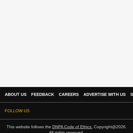
ABOUT US
FEEDBACK
CAREERS
ADVERTISE WITH US
S
FOLLOW US
This website follows the
DNPA Code of Ethics.
Copyright@2026.
All rights reserved.