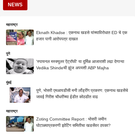
NEWS
महाराष्ट्र
Eknath Khadse : एकनाथ खडसे यांच्याविरोधात ED चे एक
हजार पानी आरोपपत्र दाखल
पुणे
'स्पायनल मस्क्युलर ऍट्रॉफी' या दुर्मिळ आजाराशी लढा देणाऱ्या
Vedika Shindeची झुंज अपयशी ABP Majha
मुंबई
पुणे, भोसरी एमआयडीसी मनी लाँड्रींग प्रकरण: एकनाथ खडसेंचे
जावई गिरीश चौधरींच्या ईडीत कोठडीत वाढ
महाराष्ट्र
Zoting Committee Report : भोसरी जमीन
घोटाळ्याप्रकरणी झोटिंग समितीचा खडसेंवर ठपका?