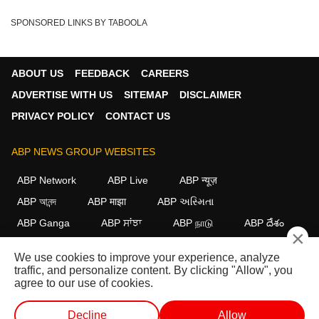
SPONSORED LINKS BY TABOOLA
ABOUT US
FEEDBACK
CAREERS
ADVERTISE WITH US
SITEMAP
DISCLAIMER
PRIVACY POLICY
CONTACT US
ABP NEWS GROUP WEBSITES
ABP Network
ABP Live
ABP न्यूज़
ABP আনন্দ
ABP माझा
ABP અસ્મિતા
ABP Ganga
ABP ਸਾਂਝਾ
ABP நாடு
ABP దేశం
×
FOLLOW US
We use cookies to improve your experience, analyze
traffic, and personalize content. By clicking "Allow", you
agree to our use of cookies.
This website follows the
DNPA Code of Ethics.
Copyright@2026.
Decline
Allow