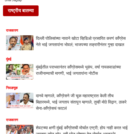
Bhai Jagtap
राष्ट्रीय बातम्या
राजकारण
दिल्ली पोलिसांच्या नावाने खोटा व्हिडिओ प्रसारित करणं काँग्रेस
नेते भाई जगतापांना भोवलं; भाजपच्या तक्रारीनंतर गुन्हा दाखल
मुंबई
मुंबईतील पराभवानंतर काँग्रेसमध्ये भूकंप, वर्षा गायकवाडांच्या
राजीनाम्याची मागणी, भाई जगतापांना नोटीस
निवडणूक
दानवे म्हणाले, काँग्रेसने जी चूक महाराष्ट्रात केली तीच
बिहारमध्ये, भाई जगताप संतापून म्हणाले, तुम्ही मोठे विद्वान, ठाकरे
सेना-काँग्रेसचं फाटलं
राजकारण
शेवटच्या क्षणी मुंबई काँग्रेसची मोर्चात एन्ट्री; होय नाही करत भाई
जगताप व्होट चोर, गद्दी छोड घोषणा देत मोर्चात अवतरले!