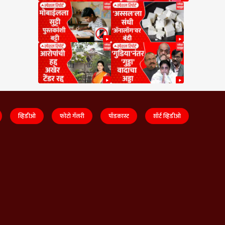
व्हिडीओ
फोटो गॅलरी
पॉडकास्ट
शॉर्ट व्हिडीओ