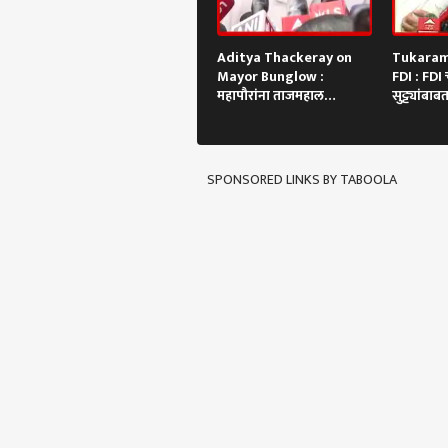
Aditya Thackeray on
Tukaram
Mayor Bunglow :
FDI : FDI च
महापौरांना ताजमहाल
सुट्ट्यांबाबत
बांधायचा आहे? आदित्य
म्हणाले...
ठाकरेंची टीका
SPONSORED LINKS BY TABOOLA