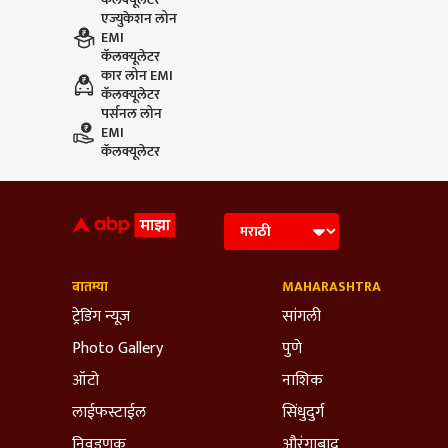
एज्युकेशन लोन
EMI
कॅलक्यूलेटर
कार लोन EMI
कॅलक्यूलेटर
पर्सनल लोन
EMI
कॅलक्यूलेटर
बातम्या
MAHARASHTRA
ट्रेडिंग न्यूज
सांगली
Photo Gallery
पुणे
ऑटो
नाशिक
लाईफस्टाईल
सिंधुदुर्ग
निवडणूक
औरंगाबाद