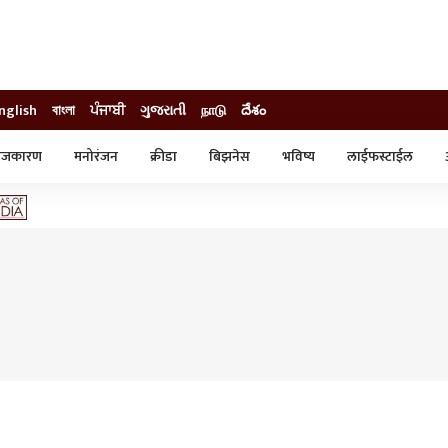
nglish
বাংলা
ਪੰਜਾਬੀ
ગુજરાતી
நாடு
దేశం
ाजकारण
मनोरंजन
क्रीडा
बिझनेस
भविष्य
लाईफस्टाईल
स्टाईल
क्राईम
व्यापार-उद्योग
ट्रेडिंग
ऑटो