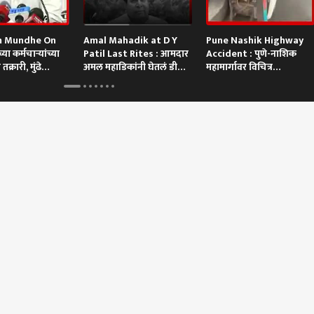
 Mundhe On
Amal Mahadik at D Y
Pune Nashik Highway
्या कर्मचाऱ्यांच्या
Patil Last Rites : आमदार
Accident : पुणे-नाशिक
 तक्रारी, मुंढे
अमल महाडिकांनी घेतलं डी
महामार्गावर विचित्र
वाय पाटील यांचे अंत्यदर्शन
अपघात,ट्रकखाली दबली का