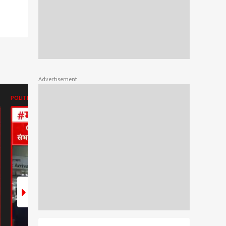
Advertisement
POLITICS
ABP MAJHA BATMYA
POLITICS