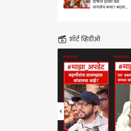
दोषींना इतका वेळ
लागतोच कसा? बदलापूर
घटनेनंतर राज ठाकरेंचा
संतप्त सवाल, नेमकं काय
म्हणाले?
शॉर्ट व्हिडीओ
POLITICS
POLITICS