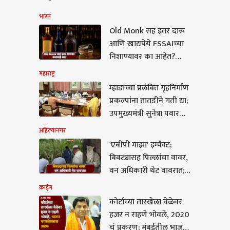
भारत
Old Monk सह इतर दारू
आणि खाद्यपेये FSSAIच्या
निशाण्यावर का आहेत?
देशभर धडक कारवाई
महाराष्ट्र
म्हाडाच्या प्रलंबित गृहनिर्माण
प्रकल्पांना तातडीने गती द्या;
उपमुख्यमंत्री सुनेत्रा पवार
यांचे निर्देश
अहिल्यानगर
'एबीपी माझा' इम्पॅक्ट;
म
बिबट्यासह पिल्लांचा वावर,
वन अधिकारी थेट वावरात;
बिबटे जेरबंद करण्यासाठी
क्राईम
पिंजरे तैनात
कोर्टाच्या तारखेला वेळेवर
हजर न राहणे भोवले, 2020
टाच्या तारखेला वेळेवर
चं प्रकरण; मुंबईतील भाजप
न राहणे भोवले, 2020 चं