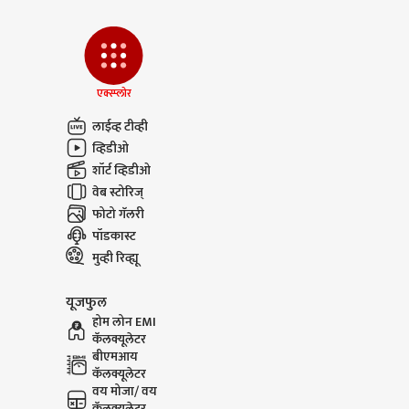
एक्स्प्लोर
लाईव्ह टीव्ही
व्हिडीओ
शॉर्ट व्हिडीओ
वेब स्टोरिज्
फोटो गॅलरी
पॉडकास्ट
मुव्ही रिव्ह्यू
यूजफुल
होम लोन EMI
कॅलक्यूलेटर
बीएमआय
कॅलक्यूलेटर
वय मोजा/ वय
कॅलक्यूलेटर