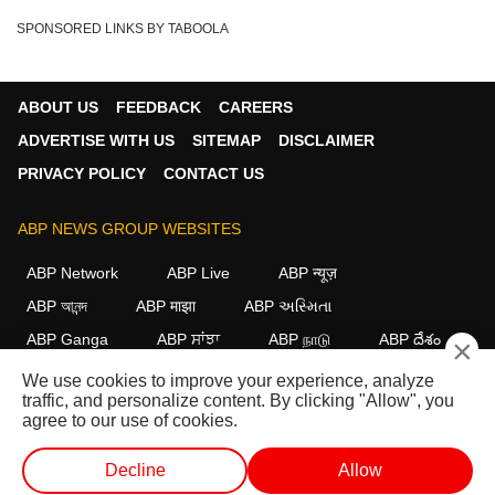
SPONSORED LINKS BY TABOOLA
ABOUT US
FEEDBACK
CAREERS
ADVERTISE WITH US
SITEMAP
DISCLAIMER
PRIVACY POLICY
CONTACT US
ABP NEWS GROUP WEBSITES
ABP Network
ABP Live
ABP न्यूज़
ABP আনন্দ
ABP माझा
ABP અસ્મિતા
ABP Ganga
ABP ਸਾਂਝਾ
ABP நாடு
ABP దేశం
×
We use cookies to improve your experience, analyze
FOLLOW US
traffic, and personalize content. By clicking "Allow", you
agree to our use of cookies.
Decline
Allow
This website follows the
DNPA Code of Ethics.
Copyright@2026.
All rights reserved.