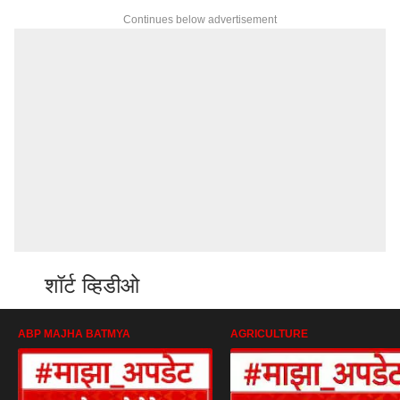
Continues below advertisement
शॉर्ट व्हिडीओ
ABP MAJHA BATMYA
AGRICULTURE