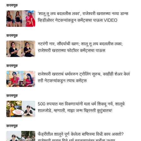
करमणूक
'शालू तू लय बदललीस लका', राजेश्वरी खरातच्या नव्या डान्स
व्हिडीओवर नेटकऱ्यांकडून कमेंट्सचा पाऊस VIDEO
करमणूक
नटरंगी नार, सौंदर्याची खाण; शालू तू लय बदललीस लका;
राजेश्वरी खरातच्या फोटोंवर कमेंट्सचा पाऊस
करमणूक
राजेश्वरी खरातचं धर्मावरुन ट्रोलिंग सुरुच, काहीही शेअर केलं
तरी नेटकऱ्यांकडून त्याच कमेंट्स
करमणूक
500 रुपयात मत विकणाऱ्यांनी मला धर्म शिकवू नये, शालूचे
शालजोडे, म्हणाली, माझा जन्म ख्रिस्ती कुटुंबातच!
करमणूक
फँड्रीतील शालूने पूर्ण केलेला बाप्तिस्मा विधी काय असतो?
राजेश्वरी खरात हिने धर्म बदलल्यानंतर चर्चेला उधाण