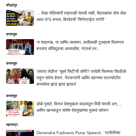
कोल्हापूर
... तेव्हा पोलिसांनी तक्रारही घेतली नाही, मेंढपाळाचा तोच लेक
आता IPS बनला; बिरदेवची 'सिनेस्टाईल स्टोरी'
करमणूक
ना शाहरुख, ना आमिर-सलमान, कधीकाळी टूथब्रश विकणारा
बनलाय बॉलिवूडचा अब्जाधीश; नेटवर्थ तर...
करमणूक
'लापता लेडीज' 'बुर्का सिटी'ची कॉपी? परदेशी फिल्मचा व्हिडीओ
पाहून सारेच हैराण; नेटकऱ्यांनी आमिर खानच्या घटस्फोटीत
बायकोला झाड झाड झाडलं
करमणूक
डोळे पुसले, विराज देशमुखला कडकडून मिठी मारली अन्...;
आमिर खानकडून संतोष देशमुखांच्या मुलाचं सांत्वन
महाराष्ट्र
Devendra Fadnavis Pune Speech : गटशेतीच्या