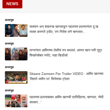
NEWS
करमणूक
सलमान अन् शाहरुख खानकडून पहलगाम हल्ल्यानंतर दु:ख
व्यक्त करणारे ट्वीट, पण नितेश राणे म्हणतात...
करमणूक
लग्नानंतर आमिरच्या लेकीचं रुप बदललं, आयरा खान पती नुपूर
शिखरेसोबत स्पॉट; पाहा व्हिडीओ
करमणूक
Sitaare Zameen Par Trailer VIDEO : आमिर खानच्या
'सितारे जमीन पर' सिनेमाचा ट्रेलर
करमणूक
पहलगाम हल्ल्याबाबत आमिर खानची प्रतिक्रिया, म्हणाला; 'मोदी
सरकार...'