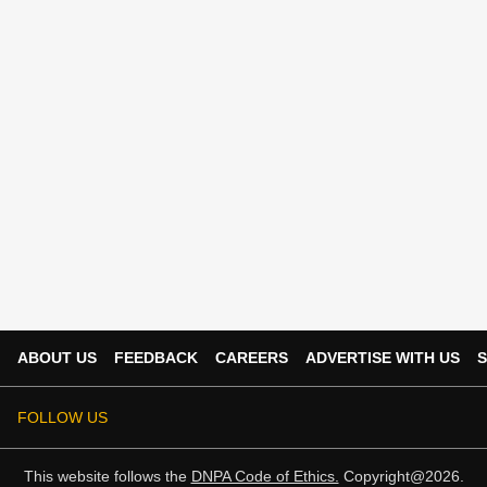
ABOUT US
FEEDBACK
CAREERS
ADVERTISE WITH US
S
FOLLOW US
This website follows the
DNPA Code of Ethics.
Copyright@2026.