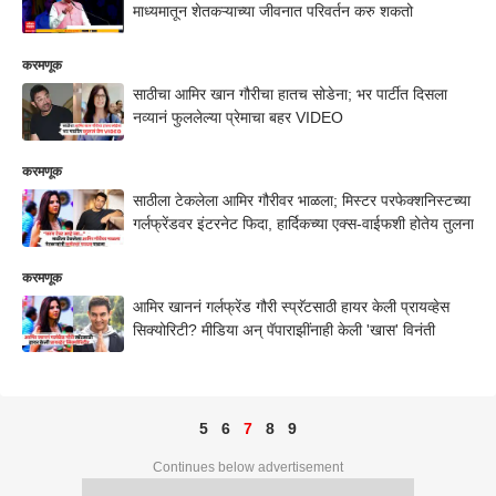
माध्यमातून शेतकऱ्याच्या जीवनात परिवर्तन करु शकतो
करमणूक
साठीचा आमिर खान गौरीचा हातच सोडेना; भर पार्टीत दिसला
नव्यानं फुललेल्या प्रेमाचा बहर VIDEO
करमणूक
साठीला टेकलेला आमिर गौरीवर भाळला; मिस्टर परफेक्शनिस्टच्या
गर्लफ्रेंडवर इंटरनेट फिदा, हार्दिकच्या एक्स-वाईफशी होतेय तुलना
करमणूक
आमिर खाननं गर्लफ्रेंड गौरी स्प्रॅटसाठी हायर केली प्रायव्हेस
सिक्योरिटी? मीडिया अन् पॅपाराझींनाही केली 'खास' विनंती
5
6
7
8
9
Continues below advertisement