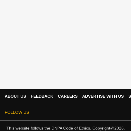
ABOUT US
FEEDBACK
CAREERS
ADVERTISE WITH US
S
FOLLOW US
This website follows the
DNPA Code of Ethics.
Copyright@2026.