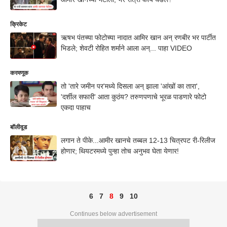
क्रिकेट
ऋषभ पंतच्या फोटोच्या नादात आमिर खान अन् रणबीर भर पार्टीत
भिडले; शेवटी रोहित शर्माने आला अन्... पाहा VIDEO
करमणूक
तो 'तारे जमीन पर'मध्ये दिसला अन् झाला 'आंखों का तारा',
'दर्शील सफारी' आता कुठंय? तरुणपणाचे भूरळ पाडणारे फोटो
एकदा पाहाच
बॉलीवूड
लगान ते पीके...आमीर खानचे तब्बल 12-13 चित्रपट री-रिलीज
होणार; थियटरमध्ये पुन्हा तोच अनुभव घेता येणार!
6
7
8
9
10
Continues below advertisement