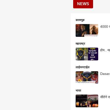
NEWS
करमणूक
4000 को
महाराष्ट्र
होय.. मह
लाईफस्टाईल
Dasara 
भारत
सीतेने र