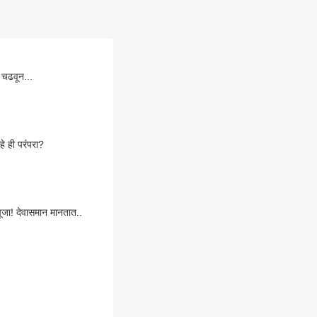
 चढवून...
हे ही परंपरा?
ूजा! देवासमान मानतात..