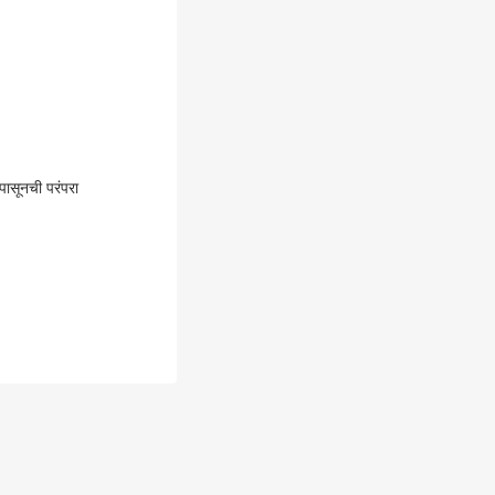
ासूनची परंपरा