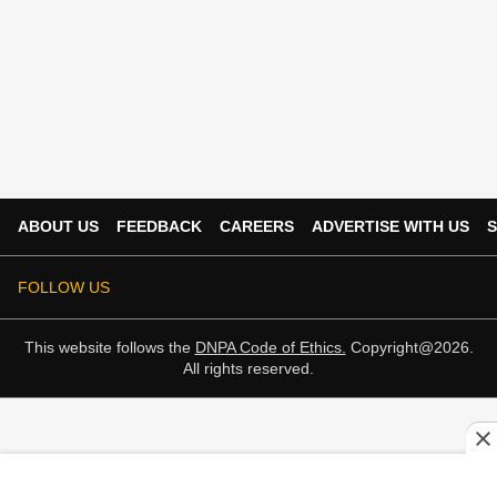
ABOUT US
FEEDBACK
CAREERS
ADVERTISE WITH US
S
FOLLOW US
This website follows the
DNPA Code of Ethics.
Copyright@2026.
All rights reserved.