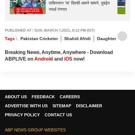
पाकिस्तान 'या' दिवशी आमने सामने, दुबईत
स्पर्धा रंगणार
PUBLISHED AT : SUN, MARCH 7,2021, 9:12 PM (IST)
Tags :
Pakistan Cricketer
Shahid Afridi
Daughter
Breaking News, Anytime, Anywhere - Download
ABPLIVE on
Android
and
iOS
now!
ABOUT US
FEEDBACK
CAREERS
ADVERTISE WITH US
SITEMAP
DISCLAIMER
PRIVACY POLICY
CONTACT US
ABP NEWS GROUP WEBSITES