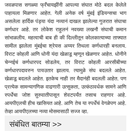
जवळपास सगळ्या फ्रँचायझींनी आपल्या संघात मोठे बदल केलेले
पाहायला मिळणार आहेत. गेली अनेक वर्ष मुंबई इंडियन्सचा भाग
असलेला हार्दिक पंड्या यंदा नव्यानं दाखल झालेल्या गुजरात संघाचा
कर्णधार आहे. तर लोकेश राहुलनं नवख्या लखनौ संघाची कमान
सांभाळलीय. महत्वाची बाब ही की दिल्लीतून कोलकात्याच्या ताफ्यात
सामील झालेला मुंबईचा श्रेयस अय्यर तिथला कर्णधारही बनलाय.
विराट कोहली आणि धोनी यंदा खेळाडू म्हणून खेळणार आहेत. धोनीने
चेन्नईचं कर्णधारपद सोडलेय, तर विराट कोहली आरसीबीच्या
कर्णधारपदावरुन पायउतार झालाय. त्यामुळे संघ बदलले आहेत.
खेळाडू बदलले आहेत. इतकेच नाही तर मैदानंही बदलली आहेत. पण
प्रत्येक सामन्यागणिक वाढणारी उत्सुकता, उत्कंठावर्धक सामने आणि
स्पर्धेचा जोश सुरुवातीपासून शेवटपर्यंत तसाच राहणार आहे.
आयपीएलची हीच खासियत आहे. आणि तेच या स्पर्धेचं वेगळेपण आहे.
तेव्हा
आयपीएल
च्या नव्या मोसमासाठी सज्ज व्हा.
संबंधित बातम्या >>