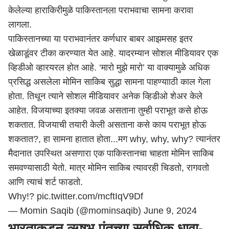
केलेल्या हाराकिरीमुळे पाकिस्तानला पराभवाचा सामना करावा
लागला.
पाकिस्तानच्या या पराभवानंतर कर्णधार बाबर आझमसह इतर
खेळाडूंवर टीका करण्यात येत आहे. यादरम्यान सोशल मीडियावर एक
व्हिडीओ व्हारयरल होत आहे. ‘मारो मुझे मारो’ या वाक्यामुळे अधिक
प्रसिद्ध असलेला मोमिन साकिब सुद्धा सामना पाहण्यााठी काल गेला
होता. तिथून त्याने सोशल मीडियावर अनेक व्हिडीओ शेअर केले
आहेत. विजयाच्या इतक्या जवळ असताना तुम्ही पराभूत कसे होऊ
शकतात. विजयाची तयारी केली असताना कसे काय पराभूत होऊ
शकतात?, हा सामना हातात होता...मग why, why, why? त्यानंतर
मैदानात उपस्थित असणारा एक पाकिस्तानचा चाहता मोमिन साकिब
समवण्यासाठी येतो. मात्र मोमिन साकिब त्यावरही चिडतो, रागवतो
आणि त्याचं शर्ट फाडतो.
Why!?
pic.twitter.com/mcftIqV9Df
— Momin Saqib (@mominsaqib)
June 9, 2024
भारताकडून ऋषभ पंतच्या सर्वाधिक धावा-