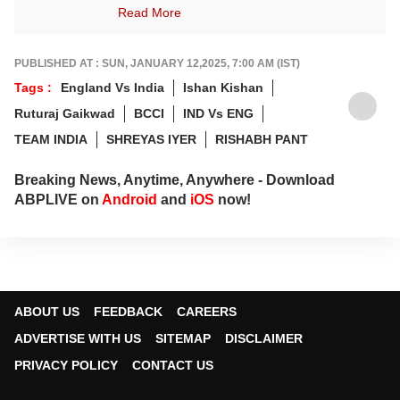
ऑनलाईनमध्ये कार्यरत. क्रीडा क्षेत्रात आवड, गेल्या काही
Read More
वर्षांत राष्ट्रीय व आंतरराष्ट्रीय स्तरावरील अनेक मोठ्या
क्रीडा स्पर्धांचं कव्हरेज.
PUBLISHED AT : SUN, JANUARY 12,2025, 7:00 AM (IST)
Tags :
England Vs India
Ishan Kishan
Ruturaj Gaikwad
BCCI
IND Vs ENG
TEAM INDIA
SHREYAS IYER
RISHABH PANT
Breaking News, Anytime, Anywhere - Download
ABPLIVE on
Android
and
iOS
now!
ABOUT US
FEEDBACK
CAREERS
ADVERTISE WITH US
SITEMAP
DISCLAIMER
PRIVACY POLICY
CONTACT US