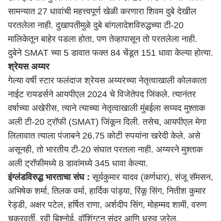
सामन्यात 27 धावांची महत्त्वपूर्ण खेळी करणारा शिवम दुबे देखील
परतलेला नाही. दुखापतीमुळे दुबे बांगलादेशविरुद्धच्या टी-20
मालिकेतून बाहेर पडला होता, पण तेव्हापासून तो परतलेला नाही.
दुबेने SMAT च्या 5 डावात फक्त 84 चेंडूत 151 धावा केल्या होत्या.
श्रेयस अय्यर
गेल्या वर्षी स्टार फलंदाज श्रेयस अय्यरच्या नेतृत्वाखाली कोलकाता
नाईट रायडर्सने आयपीएल 2024 चे विजेतेपद जिंकले. त्यानंतर
वर्षाच्या अखेरीस, त्याने त्याच्या नेतृत्वाखाली
मुंबई
ला सय्यद मुश्ताक
अली टी-20 ट्रॉफी (SMAT) जिंकून दिली. तसेच, आयपीएल मेगा
लिलावात त्याला पंजाबने 26.75 कोटी रुपयांना खरेदी केले. असे
असूनही, तो भारतीय टी-20 संघात परतला नाही. अय्यरने मुश्ताक
अली ट्रॉफीमध्ये 8 डावांमध्ये 345 धावा केल्या.
इंग्लंडविरुद्ध भारताचा संघ :
सूर्यकुमार यादव (कर्णधार), संजू सॅमसन,
अभिषेक शर्मा, तिलक वर्मा, हार्दिक पांड्या, रिंकू सिंग, नितीश कुमार
रेड्डी, अक्षर पटेल, हर्षित राणा, अर्शदीप सिंग, मोहम्मद शामी, वरुण
चक्रवर्ती, रवी बिश्नोई, वॉशिंग्टन सुंदर आणि ध्रुव जुरेल.