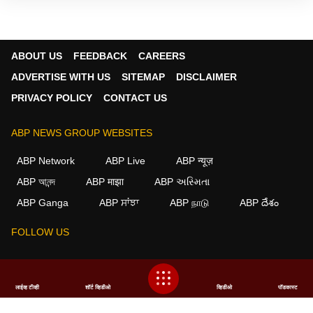
ABOUT US
FEEDBACK
CAREERS
ADVERTISE WITH US
SITEMAP
DISCLAIMER
PRIVACY POLICY
CONTACT US
ABP NEWS GROUP WEBSITES
ABP Network
ABP Live
ABP न्यूज़
ABP আনন্দ
ABP माझा
ABP અસ્મિતા
ABP Ganga
ABP ਸਾਂਝਾ
ABP நாடு
ABP దేశం
FOLLOW US
This website follows the
DNPA Code of Ethics.
Copyright@2026.
लाईव्ह टीव्ही
शॉर्ट व्हिडीओ
व्हिडीओ
पॉडकास्ट
All rights reserved.