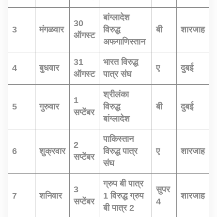
बांग्लादेश
30
3
मंगळवार
विरुद्ध
बी
शारजाह
ऑगस्ट
अफगाणिस्तान
31
भारत विरुद्ध
4
बुधवार
ए
दुबई
ऑगस्ट
पात्र संघ
श्रीलंका
1
5
गुरुवार
विरुद्ध
बी
दुबई
सप्टेंबर
बांग्लादेश
पाकिस्तान
2
6
शुक्रवार
विरुद्ध पात्र
ए
शारजाह
सप्टेंबर
संघ
ग्रुप बी पात्र
3
सुपर
7
शनिवार
1 विरुद्ध ग्रुप
शारजाह
सप्टेंबर
4
बी पात्र 2