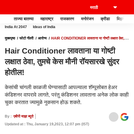
ताज्या बातम्या
महाराष्ट्र
राजकारण
मनोरंजन
क्रीडा
बिझनेस
India At 2047
Ideas of India
मुख्यपृष्ठ
फोटो गॅलरी
आरोग्य
HAIR CONDITIONER लावताना या गोष्टी लक्षात ठेवा,
तुमचे केस मौनी रॉयसारखे सुंदर होतील!
Hair Conditioner लावताना या गोष्टी
लक्षात ठेवा, तुमचे केस मौनी रॉयसारखे सुंदर
होतील!
केसांची चांगली काळजी घेण्यासाठी आपल्याला शॅम्पूसोबत हेअर
कंडिशनर वापरावे लागते, परंतु कंडिशनर लावताना अनेक लोक काही
चुका करतात ज्यामुळे नुकसान होऊ शकते.
By :
एबीपी माझा ब्युरो
Updated at : Thu, January 19,2023, 12:07 pm (IST)