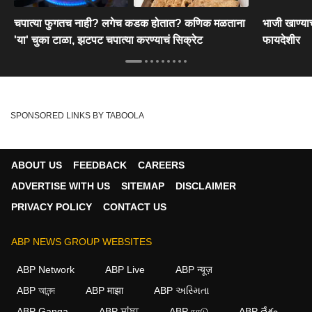
चपात्या फुगतच नाही? लगेच कडक होतात? कणिक मळताना
भाजी खाण्याच
'या' चुका टाळा, झटपट चपात्या करण्याचं सिक्रेट
फायदेशीर
SPONSORED LINKS BY TABOOLA
ABOUT US
FEEDBACK
CAREERS
ADVERTISE WITH US
SITEMAP
DISCLAIMER
PRIVACY POLICY
CONTACT US
ABP NEWS GROUP WEBSITES
ABP Network
ABP Live
ABP न्यूज़
ABP আনন্দ
ABP माझा
ABP અસ્મિતા
ABP Ganga
ABP ਸਾਂਝਾ
ABP நாடு
ABP దేశం