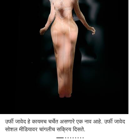
उर्फी जावेद हे कायमच चर्चेत असणारे एक नाव आहे. उर्फी जावेद
सोशल मीडियावर चांगलीच सक्रिय दिसते.