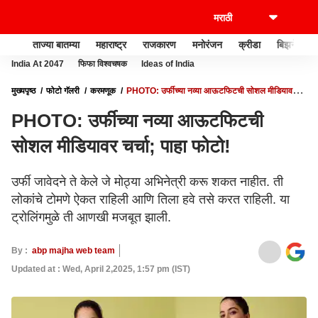
ताज्या बातम्या
महाराष्ट्र
राजकारण
मनोरंजन
क्रीडा
बिझनेस
India At 2047
फिफा विश्वचषक
Ideas of India
मुख्यपृष्ठ
फोटो गॅलरी
करमणूक
PHOTO: उर्फीच्या नव्या आऊटफिटची सोशल मीडियावर
चर्चा; पाहा फोटो!
PHOTO: उर्फीच्या नव्या आऊटफिटची
सोशल मीडियावर चर्चा; पाहा फोटो!
उर्फी जावेदने ते केले जे मोठ्या अभिनेत्री करू शकत नाहीत. ती
लोकांचे टोमणे ऐकत राहिली आणि तिला हवे तसे करत राहिली. या
ट्रोलिंगमुळे ती आणखी मजबूत झाली.
By :
abp majha web team
Updated at : Wed, April 2,2025, 1:57 pm (IST)