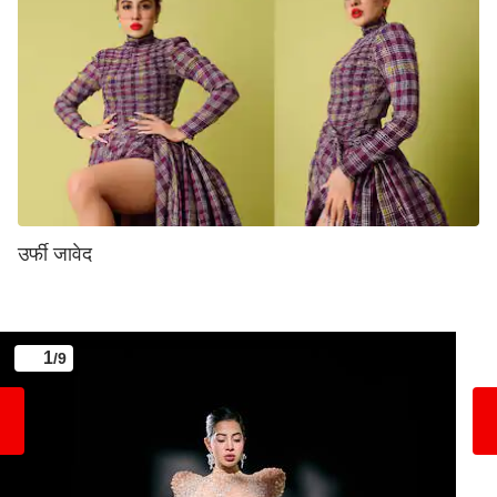
उर्फी जावेद
1
/9