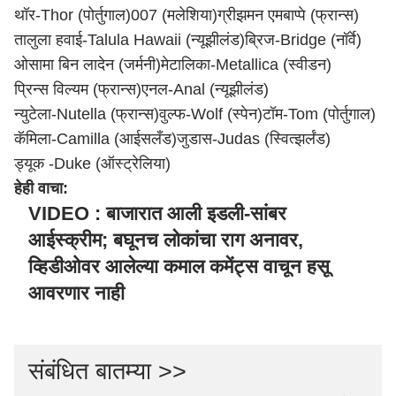
थॉर-Thor (पोर्तुगाल)
007 (मलेशिया)
ग्रीझमन एमबाप्पे (फ्रान्स)
तालुला हवाई-Talula Hawaii (न्यूझीलंड)
ब्रिज-Bridge (नॉर्वे)
ओसामा बिन लादेन (जर्मनी)
मेटालिका-Metallica (स्वीडन)
प्रिन्स विल्यम (फ्रान्स)
एनल-Anal (न्यूझीलंड)
न्युटेला-Nutella (फ्रान्स)
वुल्फ-Wolf (स्पेन)
टॉम-Tom (पोर्तुगाल)
कॅमिला-Camilla (आईसलँड)
जुडास-Judas (स्वित्झर्लंड)
ड्यूक -Duke (ऑस्ट्रेलिया)
हेही वाचा:
VIDEO : बाजारात आली इडली-सांबर
आईस्क्रीम; बघूनच लोकांचा राग अनावर,
व्हिडीओवर आलेल्या कमाल कमेंट्स वाचून हसू
आवरणार नाही
संबंधित बातम्या >>