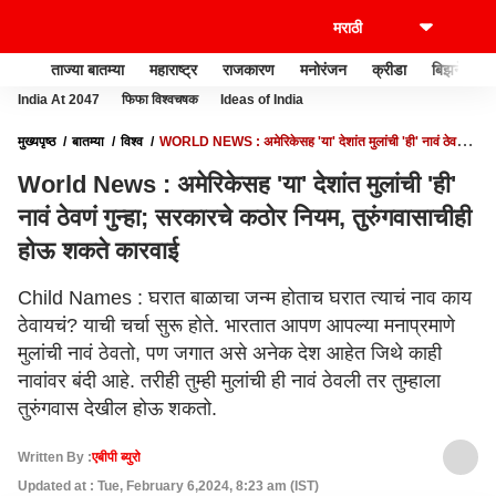
ताज्या बातम्या
महाराष्ट्र
राजकारण
मनोरंजन
क्रीडा
बिझनेस
India At 2047
फिफा विश्वचषक
Ideas of India
मुख्यपृष्ठ
बातम्या
विश्व
WORLD NEWS : अमेरिकेसह 'या' देशांत मुलांची 'ही' नावं ठेवणं
गुन्हा; सरकारचे कठोर नियम, तुरुंगवासाचीही होऊ शकते कारवाई
World News : अमेरिकेसह 'या' देशांत मुलांची 'ही'
नावं ठेवणं गुन्हा; सरकारचे कठोर नियम, तुरुंगवासाचीही
होऊ शकते कारवाई
Child Names : घरात बाळाचा जन्म होताच घरात त्याचं नाव काय
ठेवायचं? याची चर्चा सुरू होते. भारतात आपण आपल्या मनाप्रमाणे
मुलांची नावं ठेवतो, पण जगात असे अनेक देश आहेत जिथे काही
नावांवर बंदी आहे. तरीही तुम्ही मुलांची ही नावं ठेवली तर तुम्हाला
तुरुंगवास देखील होऊ शकतो.
Written By :
एबीपी ब्युरो
Updated at : Tue, February 6,2024, 8:23 am (IST)