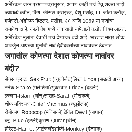
अमेरिकन जन्म प्रमाणपत्रानुसार, आपण काही नावं ठेवू शकत नाही.
ज्यामध्ये क्वीन, किंग, जीसस क्राइस्‍ट, येशु मसीह, III, सांता क्लॉज़,
मजेस्‍टी,ॲडॉल्फ हिटलर, मसीहा, @ आणि 1069 या नावांचा
समावेश आहे. काही देशांमध्ये नावांसाठी यापेक्षाही कठोर नियम आहेत.
अमेरिकेत मुलांना देवाची नावं देण्यावर बंदी आहे, भारतात मात्र लोक
आवर्जुन आपल्या मुलांची नावं देवीदेवतांच्या नावावरुन ठेवतात.
जगातील कोणत्या देशात कोणत्या नावांवर
बंदी?
सेक्स फ्रूट- Sex Fruit (न्यूजीलैंड)
लिंडा-Linda (सऊदी अरब)
स्‍नेक-Snake (मलेशिया)
शुक्रवार-Friday (इटली)
इस्लाम-Islam (चीन)
साराह-Sarah (मोरोक्को)
चीफ मॅक्सिमस-Chief Maximus (न्यूझीलंड)
रोबोकॉप-Robocop (मेक्सिको)
डेव‍िल-Devil (जापान)
ब्‍लू- Blue (इटली)
कुराण-Quran(चीन)
हॅरिएट-Harriet (आईसलँड)
मंकी-Monkey (डेन्मार्क)