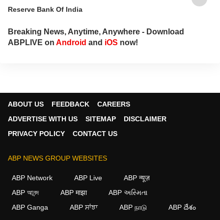
Reserve Bank Of India
Breaking News, Anytime, Anywhere - Download
ABPLIVE on
Android
and
iOS
now!
ABOUT US
FEEDBACK
CAREERS
ADVERTISE WITH US
SITEMAP
DISCLAIMER
PRIVACY POLICY
CONTACT US
ABP NEWS GROUP WEBSITES
ABP Network
ABP Live
ABP न्यूज़
ABP আনন্দ
ABP माझा
ABP અસ્મિતા
ABP Ganga
ABP ਸਾਂਝਾ
ABP நாடு
ABP దేశం