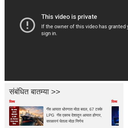
संबंधित बातम्या >>
विश्व
विश्व
गॅस आयात धोरणात मोठा बदल, 67 टक्के
LPG गॅस एकाच देशातून आयात होणार,
सरकारनं घेतला मोठा निर्णय