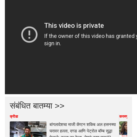
संबंधित बातम्या >>
क्रीडा
करमणूक
बांगलादेशचा माजी कॅप्टन शकिब अल हसनच्या
घरावर हल्ला, दगड आणि पेट्रोल बॉम्ब सुद्धा