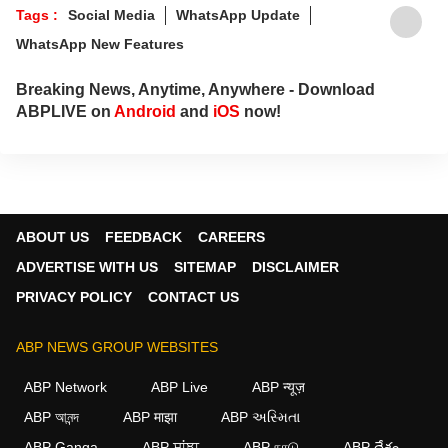
Tags :
Social Media
WhatsApp Update
WhatsApp New Features
Breaking News, Anytime, Anywhere - Download
ABPLIVE on
Android
and
iOS
now!
ABOUT US
FEEDBACK
CAREERS
ADVERTISE WITH US
SITEMAP
DISCLAIMER
PRIVACY POLICY
CONTACT US
ABP NEWS GROUP WEBSITES
ABP Network
ABP Live
ABP न्यूज़
ABP আনন্দ
ABP माझा
ABP અસ્મિતા
ABP Ganga
ABP ਸਾਂਝਾ
ABP நாடு
ABP దేశం