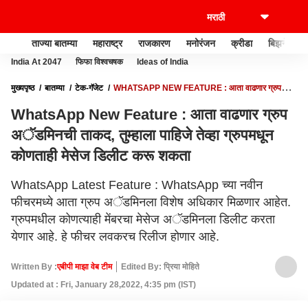
ताज्या बातम्या
महाराष्ट्र
राजकारण
मनोरंजन
क्रीडा
बिझनेस
India At 2047
फिफा विश्वचषक
Ideas of India
मुख्यपृष्ठ
बातम्या
टेक-गॅजेट
WHATSAPP NEW FEATURE : आता वाढणार ग्रुप
अॅडमिनची ताकद, तुम्हाला पाहिजे तेव्हा ग्रुपमधून कोणताही मेसेज डिलीट करू शकता
WhatsApp New Feature : आता वाढणार ग्रुप
अॅडमिनची ताकद, तुम्हाला पाहिजे तेव्हा ग्रुपमधून
कोणताही मेसेज डिलीट करू शकता
WhatsApp Latest Feature : WhatsApp च्या नवीन
फीचरमध्ये आता ग्रुप अॅडमिनला विशेष अधिकार मिळणार आहेत.
ग्रुपमधील कोणत्याही मेंबरचा मेसेज अॅडमिनला डिलीट करता
येणार आहे. हे फीचर लवकरच रिलीज होणार आहे.
Written By :
एबीपी माझा वेब टीम
Edited By: प्रिया मोहिते
Updated at : Fri, January 28,2022, 4:35 pm (IST)