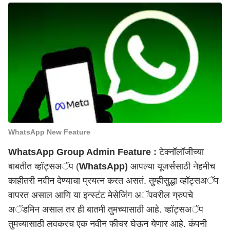
WhatsApp New Feature
WhatsApp Group Admin Feature :
टेक्नॉलॉजीच्या
बाबतीत व्हॉट्सअॅप (
WhatsApp)
आपल्या यूजर्ससाठी नेहमीच
काहीतरी नवीन देण्याचा प्रयत्न करत असतं. तुम्हीसुद्धा व्हॉट्सअॅप
वापरत असाल आणि या इन्स्टंट मेसेजिंग अॅपवरील ग्रुपचे
अॅडमिन असाल तर ही बातमी तुमच्यासाठी आहे. व्हॉट्सअॅप
तुमच्यासाठी लवकरच एक नवीन फीचर घेऊन येणार आहे. कंपनी