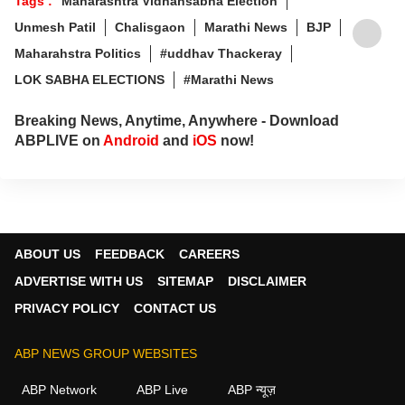
Tags :
Maharashtra Vidhansabha Election
Unmesh Patil
Chalisgaon
Marathi News
BJP
Maharahstra Politics
#uddhav Thackeray
LOK SABHA ELECTIONS
#Marathi News
Breaking News, Anytime, Anywhere - Download
ABPLIVE on
Android
and
iOS
now!
ABOUT US
FEEDBACK
CAREERS
ADVERTISE WITH US
SITEMAP
DISCLAIMER
PRIVACY POLICY
CONTACT US
ABP NEWS GROUP WEBSITES
ABP Network
ABP Live
ABP न्यूज़