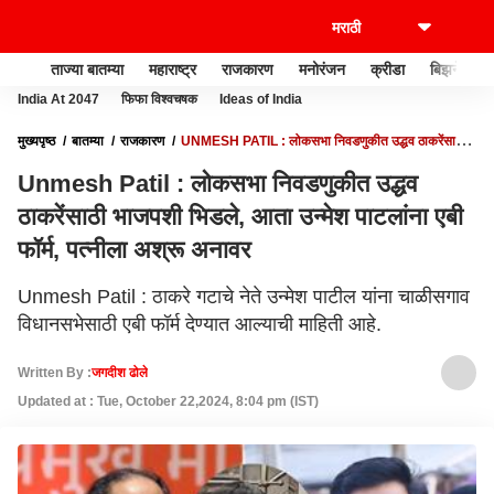
ताज्या बातम्या
महाराष्ट्र
राजकारण
मनोरंजन
क्रीडा
बिझनेस
India At 2047
फिफा विश्वचषक
Ideas of India
मुख्यपृष्ठ
बातम्या
राजकारण
UNMESH PATIL : लोकसभा निवडणुकीत उद्धव ठाकरेंसाठी
भाजपशी भिडले, आता उन्मेश पाटलांना एबी फॉर्म, पत्नीला अश्रू अनावर
Unmesh Patil : लोकसभा निवडणुकीत उद्धव
ठाकरेंसाठी भाजपशी भिडले, आता उन्मेश पाटलांना एबी
फॉर्म, पत्नीला अश्रू अनावर
Unmesh Patil : ठाकरे गटाचे नेते उन्मेश पाटील यांना चाळीसगाव
विधानसभेसाठी एबी फॉर्म देण्यात आल्याची माहिती आहे.
Written By :
जगदीश ढोले
Updated at : Tue, October 22,2024, 8:04 pm (IST)