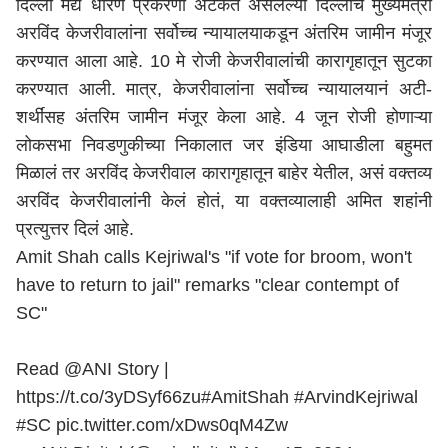
दिल्ली मद्य धोरण प्रकरणी अटकेत असलेल्या दिल्लीचे मुख्यमंत्री
अरविंद केजरीवालांना सर्वोच्च न्यायालयाकडून अंतरिम जामीन मंजूर
करण्यात आला आहे. 10 मे रोजी केजरीवालांची कारागृहातून सुटका
करण्यात आली. मात्र, केजरीवालांना सर्वोच्च न्यायालयानं अटी-
शर्थींसह अंतरिम जामीन मंजूर केला आहे. 4 जून रोजी होणाऱ्या
लोकसभा निवडणुकीच्या निकालात जर इंडिया आघाडीला बहुमत
मिळालं तर अरविंद केजरीवाल कारागृहातून बाहेर येतील, असं वक्तव्य
अरविंद केजरीवालांनी केलं होतं, या वक्तव्यालाही अमित शहांनी
प्रत्युत्तर दिलं आहे.
Amit Shah calls Kejriwal's "if vote for broom, won't
have to return to jail" remarks "clear contempt of
SC"
Read
@ANI
Story |
https://t.co/3yDSyf66zu
#AmitShah
#ArvindKejriwal
#SC
pic.twitter.com/xDws0qM4Zw