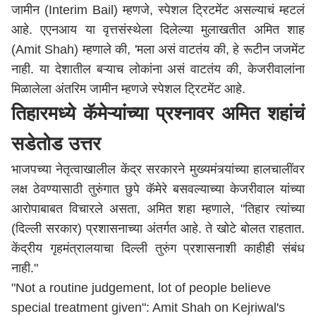
जामीन (Interim Bail) म्हणजे, स्पेशल ट्रिटमेंट असल्याचं म्हटलं
आहे. एएनआय या वृत्तसंस्थेला दिलेल्या मुलाखतीत अमित शाह
(Amit Shah) म्हणाले की, 'मला असं वाटतंय की, हे रूटीन जजमेंट
नाही. या देशातील बऱ्याच लोकांना असं वाटतंय की, केजरीवालांना
मिळालेला अंतरिम जामीन म्हणजे स्पेशल ट्रिटमेंट आहे.
तिहारमध्ये कॅमेऱ्यांच्या प्रश्नावर अमित शहांचं
सडेतोड उत्तर
भाजपच्या नेतृत्वाखालील केंद्र सरकारने मुख्यमंत्र्यांच्या हालचालींवर
लक्ष ठेवण्यासाठी तुरुंगात छुपे कॅमेरे बसवल्याच्या केजरीवाल यांच्या
आरोपाबाबत विचारले असता, अमित शहा म्हणाले, "तिहार त्यांच्या
(दिल्ली सरकार) प्रशासनाच्या अंतर्गत आहे. ते खोटे बोलत राहतात.
केंद्रीय गृहमंत्रालयाचा दिल्ली तुरुंग प्रशासनाशी काहीही संबंध
नाही."
"Not a routine judgement, lot of people believe
special treatment given": Amit Shah on Kejriwal's