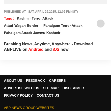
PUBLISHED AT : SAT, APRIL 26,2025, 12:05 PM (IST)
Tags :
Kashmir Terror Attack
Attari-Wagah Border
Pahalgam Terror Attack
Pahalgam Attack Jammu Kashmir
Breaking News, Anytime, Anywhere - Download
ABPLIVE on
Android
and
iOS
now!
ABOUT US
FEEDBACK
CAREERS
ADVERTISE WITH US
SITEMAP
DISCLAIMER
PRIVACY POLICY
CONTACT US
ABP NEWS GROUP WEBSITES