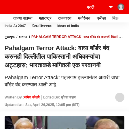
ताज्या बातम्या
महाराष्ट्र
राजकारण
मनोरंजन
क्रीडा
बिझनेस
India At 2047
फिफा विश्वचषक
Ideas of India
मुख्यपृष्ठ
बातम्या
PAHALGAM TERROR ATTACK: वाघा बॉर्डर बंद करुनही दिल्लीतील
पाकिस्तानी अधिकाऱ्यांचा अट्टहास; भारताकडे मागितली एक परवानगी
Pahalgam Terror Attack: वाघा बॉर्डर बंद
करुनही दिल्लीतील पाकिस्तानी अधिकाऱ्यांचा
अट्टहास; भारताकडे मागितली एक परवानगी
Pahalgam Terror Attack: पहलगाम हल्ल्यानंतर अटारी-वाघा
बॉर्डर बंद करण्यात आली आहे.
Written By :
सोमेश कोलगे
Edited By: मुकेश चव्हाण
Updated at : Sat, April 26,2025, 12:05 pm (IST)