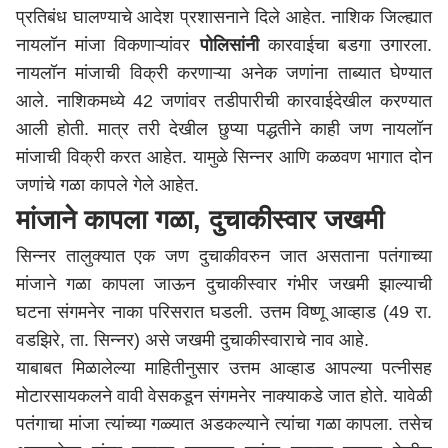
प्रतिबंध घालण्याचे आदेश प्रशासनाने दिले आहेत. नाशिक जिल्ह्यात
नायलॉन मांजा विकणाऱ्यांवर
पोलिसांनी
कारवाईचा बडगा उगारला.
नायलॉन मांजाची विक्री करणाऱ्या अनेक जणांना ताब्यात घेण्यात
आले. नाशिकमध्ये 42 जणांवर तडीपारीची कारवाईदेखील करण्यात
आली होती. मात्र तरी देखील छुप्या पद्धतीने काही जण नायलॉन
मांजाची विक्री करत आहेत. यामुळे सिन्नर आणि कळवण भागात दोन
जणांचे गळा कापले गेले आहेत.
मांजाने कापला गळा, दुचाकीस्वार जखमी
सिन्नर तालुक्यात एक जण दुचाकीवरुन जात असताना पतंगाच्या
मांजाने गळा कापला जाऊन दुचाकीस्वार गंभीर जखमी झाल्याची
घटना संगमनेर नाका परिसरात घडली. उत्तम विष्णू आव्हाड (49 रा.
वडझिरे, ता. सिन्नर) असे जखमी दुचाकीस्वाराचे नाव आहे.
याबाबत मिळालेल्या माहितीनुसार उत्तम आव्हाड आपल्या पत्नीसह
मोटारसायकलने वावी वेसकडून संगमनेर नाक्याकडे जात होते. यावेळी
पतंगाचा मांजा त्यांच्या गळ्यात अडकल्याने त्यांचा गळा कापला. तसेच