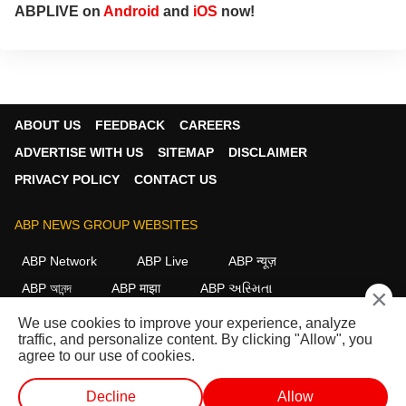
ABPLIVE on
Android
and
iOS
now!
ABOUT US
FEEDBACK
CAREERS
ADVERTISE WITH US
SITEMAP
DISCLAIMER
PRIVACY POLICY
CONTACT US
ABP NEWS GROUP WEBSITES
ABP Network
ABP Live
ABP न्यूज़
ABP আনন্দ
ABP माझा
ABP અસ્મિતા
×
ABP Ganga
ABP ਸਾਂਝਾ
ABP நாடு
ABP దేశం
We use cookies to improve your experience, analyze
traffic, and personalize content. By clicking "Allow", you
FOLLOW US
agree to our use of cookies.
Decline
Allow