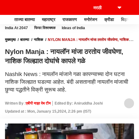
ताज्या बातम्या
महाराष्ट्र
राजकारण
मनोरंजन
क्रीडा
बिझनेस
India At 2047
फिफा विश्वचषक
Ideas of India
मुख्यपृष्ठ
बातम्या
नाशिक
NYLON MANJA : नायलॉन मांजा ठरतोय जीवघेणा, नाशिक
जिल्ह्यात दोघांचे कापले गळे
Nylon Manja : नायलॉन मांजा ठरतोय जीवघेणा,
नाशिक जिल्ह्यात दोघांचे कापले गळे
Nashik News : नायलॉन मांजाने गळा कापण्याच्या दोन घटना
नाशिक जिल्ह्यात घडल्या आहेत. बंदी असतानाही नायलॉन मांजाची
छुप्या पद्धतीने विक्री सुरूच आहे.
Written By :
एबीपी माझा वेब टीम
Edited By: Aniruddha Joshi
Updated at : Mon, January 15,2024, 2:26 pm (IST)