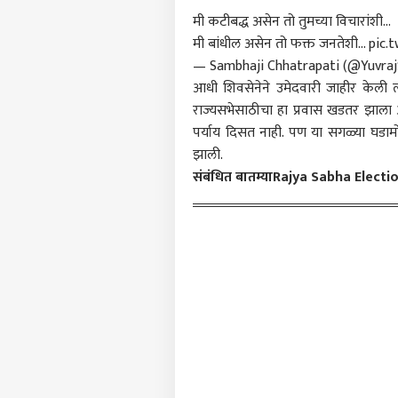
क्राईम
आमच्यासोबत जाहिरात करा
मी कटीबद्ध असेन तो तुमच्या विचारांशी...
प्रायव्हसी पॉलिसी
मी बांधील असेन तो फक्त जनतेशी...
pic.
संपर्क साधा
— Sambhaji Chhatrapati (@Yuvra
आधी शिवसेनेने उमेदवारी जाहीर केली त्य
करिअर
वेळे
राज्यसभेसाठीचा हा प्रवास खडतर झाला आह
फीडबॅक
महाग!
पर्याय दिसत नाही. पण या सगळ्या घडामोड
आमच्याबद्दल
मिळव
राजक
झाली.
डिलि
संबंधित बातम्या
Rajya Sabha Electio
काढल
हादर
सुप्र
पक्ष
LOGIN
वळणा
आंदो
एकना
मोदी