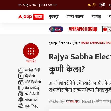
मराठी
हिंदी
E
Fri, Aug 7, 2026 | 8:44 AM IST
मुख्यपृष्ठ
ताज्या बातम्या
महाराष्ट्र
र
बातम्या
जॅाब माझा
लाईफ
भारत
महाराष्ट्र
टेक-गॅजेट
मुंबई
ऑटो
टेलिव्हिजन
विश्व
विश्व
मुख्यपृष्ठ
बातम्या
मुंबई
RAJYA SABHA ELECTION 2
कोल्हापूर
पुणे
Rajya Sabha Electi
नवी मुंबई
अमरावती
एक्स्प्लोर
कुणी केला?
अहमदनगर
लाईव्ह टीव्ही
अकोला
व्हिडीओ
आधी शिवसेनेने उमेदवारी जाहीर केली 
शॉर्ट व्हिडीओ
वेब स्टोरिज्
संभाजीराजेंना राज्यसभेच्या निवडणुक
फोटो गॅलरी
पॉडकास्ट
Written By :
नवनाथ बन
| Edited By: स्नेहा कद
मुव्ही रिव्ह्यू