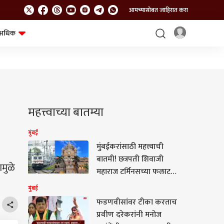
आमच्यासोबत जाहिरात करा
अधिक
शेत-शिवार
भविष्य
महत्त्वाच्या बातम्या
मुंबई
मुंबईकरांसाठी महत्त्वाची
बातमी! छत्रपती शिवाजी
ामुळे
महाराज टर्मिनसच्या फलाट
क्रमांक 16 वरील ट्रॅफिक
मुंबई
आणि पॉवर ब्लॉकला पुन्हा
फडणवीसांवर टीका करताच
मुदतवाढ; मेल-एक्सप्रेस
प्रवीण दरेकरांनी मनोज
गाड्यांवर होणार परिणाम