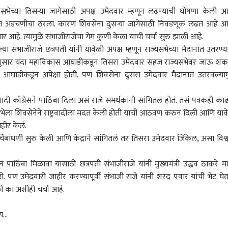
यसभेच्या तिसऱ्या जागेसाठी अपक्ष उमेदवार म्हणून लढण्याची घोषणा केली 
सर्वात अडचणीचा ठरला. कारण शिवसेना दुसऱ्या जागेसाठी निवडणूक लढत आहे 
 आहे. त्यामुळे संभाजीराजेंचा गेम कुणी केला याची चर्चा सुरु झाली आहे.
ल्या संभाजीराजे छत्रपती यांनी यावेळी अपक्ष म्हणून राज्यसभेच्या मैदानात उतरण्य
तानुसार यंदा महाविकास आघाडीकडून तिसरा उमेदवार सहज राज्यसभेवर जाऊ शक
स आघाडीकडून अपेक्षा होती. पण शिवसेना दुसरा उमेदवार मैदानात उतरवल्याम
रवादी काँग्रेसने पाठिंबा दिला असं राजे समर्थकांनी सांगितलं होतं. तसं पत्रकही काढ
्यसभेला शिवसेनेने राष्ट्रवादीला मदत केली होती याची आठवण करुन दिली आणि याव
हीर केलं.
चेबांधणी सुरु केली आणि केंद्राने सांगितलं तर तिसरा उमेदवार जिंकेल, असा विश्
न पाठिंबा मिळावा यासाठी छत्रपती संभाजीराजे यांनी मुख्यमंत्री उद्धव ठाकरे म
 कॉर्नर
ेतली. पण उमेदवारी जाहीर करण्यापूर्वी संभाजी राजे यांनी शरद पवार यांची भेट घे
ी का अशीही चर्चा आहे.
 आर्टिकल
टॉप रील्स
...