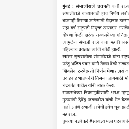
मुंबई :
संभाजीराजे छत्रपती
यांनी राज्
संभाजीराजे यांच्यासाठी हाच निर्णय 
भाजपही तिसऱ्या जागेसाठी मैदानात उतरणार
सहा वर्ष राष्ट्रपती नियुक्त खासदार असले
घोषणा केली. खरंतर राज्यसभेच्या गणि
त्यामुळेच संभाजी राजे यांना महाविका
पहिल्याच प्रयत्नात त्यांची कोंडी झाली.
खरंतर सुरुवातीला संभाजीराजे यांना राष्ट्
परंतु अजित पवार यांनी गेल्या वेळी राज
शिवसेना ठरवेल तो निर्णय घेणार
असं जा
तर इकडे भाजपनेही तिसऱ्या जागेसाठी मोर्
चंद्रकांत पाटील यांनी व्यक्त केला.
राज्यसभेच्या निवडणुकीसाठी अपक्ष म्हणू
पर्सनल
मुख्यमंत्री देवेंद्र फडणवीस यांची भेट घ
नाही. आणि संभाजी राजेंची इथेच चूक झाल
महाराज...
टॉप
हॅलो गेस्ट
तुमच्या नजरेतलं
#स्वराज्य
मला घडवायचंय