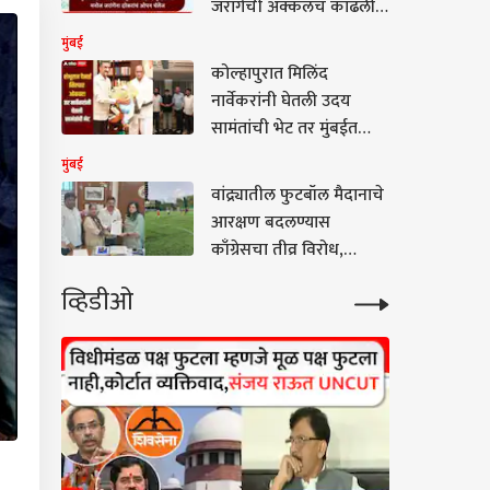
जरांगेंची अक्कलच काढली,
म्हणाले, 'नाक्यावर आंदोलन
मुंबई
करणं आणि...'
कोल्हापुरात मिलिंद
नार्वेकरांनी घेतली उदय
सामंतांची भेट तर मुंबईत
शंभूराज देसाई शरद
मुंबई
पवारांच्या भेटीसाठी, नेमकं
वांद्र्यातील फुटबॉल मैदानाचे
कारण काय?
आरक्षण बदलण्यास
काँग्रेसचा तीव्र विरोध,
नगरसेवकांनी घेतली
व्हिडीओ
आयुक्तांची भेट