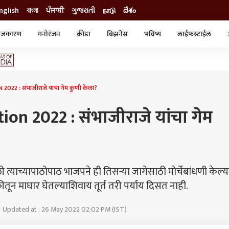
nglish
বাংলা
ਪੰਜਾਬੀ
ગુજરાતી
நாடு
దేశం
ाजकारण
मनोरंजन
क्रीडा
बिझनेस
भविष्य
लाईफस्टाईल
स्टाईल
क्राईम
व्यापार-उद्योग
ट्रेडिंग
ऑटो
022 : संभाजीराजे यांचा गेम कुणी केला?
on 2022 : संभाजीराजे यांचा गेम
त्याच्यापाठोपाठ भाजपने ही तिसऱ्या जागेसाठी मोर्चेबांधणी केल्य
ीतून माघार घेतल्याशिवाय तूर्त तरी पर्याय दिसत नाही.
म | Updated at : 26 May 2022 02:02 PM (IST)