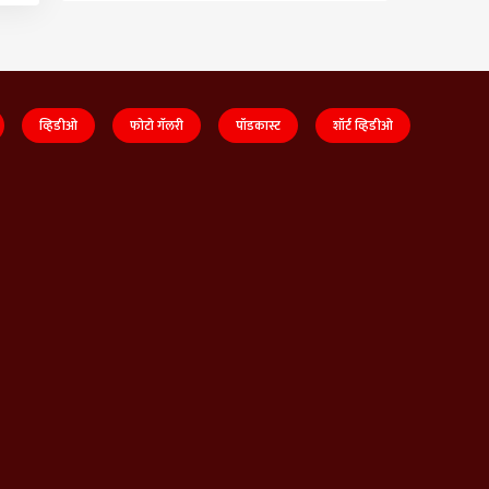
व्हिडीओ
फोटो गॅलरी
पॉडकास्ट
शॉर्ट व्हिडीओ