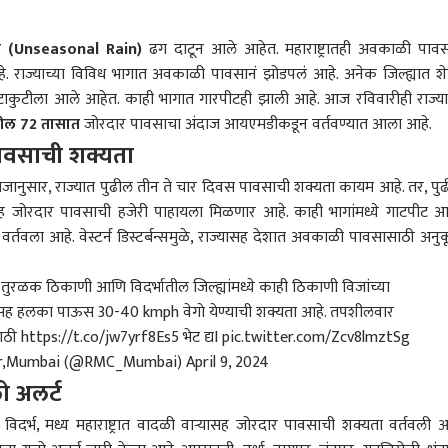
े (Unseasonal Rain)
ढग दाटून आले आहेत.
महाराष्ट्र
ातही अवकाळी पावस
 राज्याच्या विविध भागात अवकाळी पावसानं झोडपलं आहे. अनेक जिल्ह्यात शे
ेटाकुटीला आले आहेत. काही भागात गारपीटही झाली आहे. आज रविवारीही राज्य
ढील 72 तासात
जोरदार पावसाचा अंदाज आयएमडीकडून वर्तवण्यात आला आहे.
पावसाची शक्यता
दाजानुसार, राज्यात पुढील तीन ते चार दिवस पावसाची शक्यता कायम आहे. तर, पु
सह जोरदार पावसाची हजेरी पाहायला मिळणार आहे. काही भागांमध्ये गाटपीट 
तवला आहे. वेस्टर्न डिस्टर्बन्समुळे, राज्यासह देशात अवकाळी पावसासाठी अनु
्ये तुरळक ठिकाणी आणि विदर्भातील जिल्ह्यांमध्ये काही ठिकाणी विजांच्या
ासह हलका पाऊस 30-40 kmph वेगाे येण्याची शक्यता आहे. तपशीलवार
साठी
https://t.co/jw7yrf8Es5
भेट द्यI
pic.twitter.com/Zcv8lmztSg
ter,Mumbai (@RMC_Mumbai)
April 9, 2024
ो अलर्ट
दर्भ, मध्य महाराष्ट्रात वादळी वाऱ्यासह जोरदार पावसाची शक्यता वर्तवली आ
 कॉर्नर