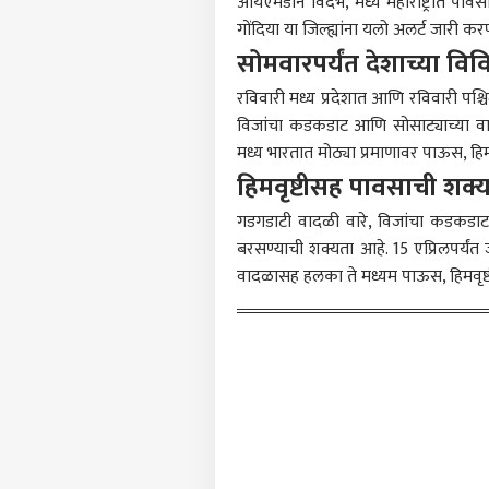
आयएमडीने विदर्भ, मध्य महाराष्ट्रात पा
गोंदिया
या जिल्ह्यांना यलो अलर्ट जारी क
सोमवारपर्यंत देशाच्या व
टॉप
हॅलो गेस्ट
रविवारी मध्य प्रदेशात आणि रविवारी पश्च
भारत
विजांचा कडकडाट आणि सोसाट्याच्या वा
आमच्यासोबत जाहिरात करा
मध्य भारतात मोठ्या प्रमाणावर पाऊस, ह
प्रायव्हसी पॉलिसी
हिमवृष्टीसह पावसाची शक्
संपर्क साधा
गडगडाटी वादळी वारे, विजांचा कडकडा
करिअर
बरसण्याची शक्यता आहे. 15 एप्रिलपर्यंत 
Old 
फीडबॅक
आणि 
वादळासह हलका ते मध्यम पाऊस, हिमवृष्ट
आमच्याबद्दल
निशा
राजक
धडक
काँग्र
तळाग
LOGIN
निष्ठ
महिल