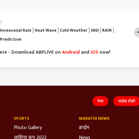
T)
Unseasonal Rain
Heat Wave
Cold Weather
IMD
RAIN
 Prediction
here - Download ABPLIVE on
Android
and
iOS
now!
गेम्स
लाईव्ह टीव्ही
SPORTS
MARATHI NEWS
Photo Gallery
क्राईम
आशिया कप 2022
News