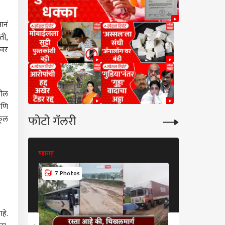
ानं
ती,
ावर
ढील
आणि
फोटो गॅलरी
कूल
महाराष्ट्र
महाराष्ट्र
7 Photos
7 Photos
हे.