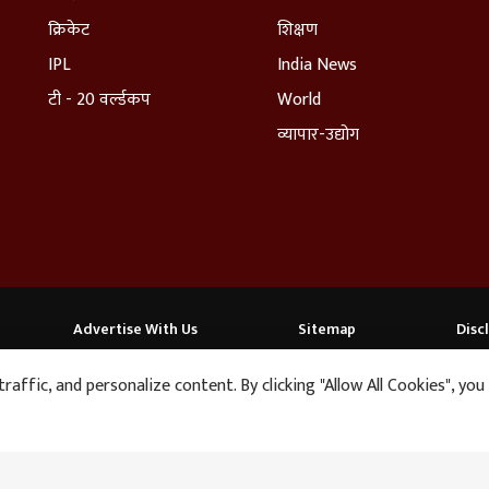
क्रिकेट
शिक्षण
IPL
India News
टी - 20 वर्ल्डकप
World
व्यापार-उद्योग
Advertise With Us
Sitemap
Disc
affic, and personalize content. By clicking "Allow All Cookies", you
ABP અસ્મિતા
ABP Ganga
ABP ਸਾਂਝਾ
ABP நாடு
ABP దేశం
कुठल्याही वैद्यकीय मदतीविना महिलेनं एकाचवे
ll rights reserved.
पाड्यावरील घटना