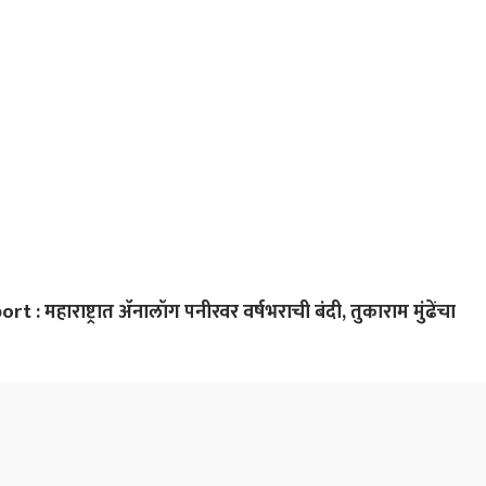
संगम
त्रास
कार्
कुटु
 महाराष्ट्रात ॲनालॉग पनीरवर वर्षभराची बंदी, तुकाराम मुंढेंचा