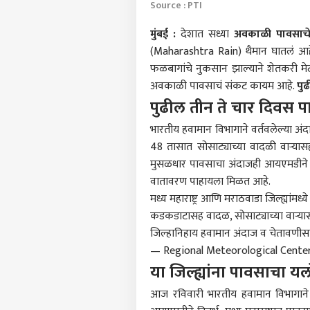
Source : PTI
मुंबई
:
देशात सध्या
अवकाळी पावसाच
(Maharashtra Rain) थैमान घातलं आहे.
फळबागांचे नुकसान झाल्याने शेतकरी म
अवकाळी पावसाचं संकट कायम आहे.
पु
पुढील तीन ते चार दिवस 
भारतीय हवामान विभागाने वर्तवलेल्या अं
48 तासात सोसाट्याच्या वादळी वाऱ्या
मुसळधार पावसाचा अंदाजही आयएमडीने वर्
वातावरण पाहायला मिळत आहे.
मध्य महाराष्ट्र आणि मराठवाडा जिल्ह्यांमध
कडकडाटासह वादळ, सोसाट्याच्या वाऱ्य
जिल्हानिहाय हवामान अंदाज व चेतावणी
— Regional Meteorological Cen
या जिल्ह्यांना पावसाचा यल
आज रविवारी भारतीय हवामान विभागाने वि
पर्सनल