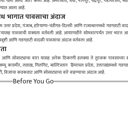
वसाचा यलो अलर्ट जारी केला आहे.
अमरावती
, वर्धा,
नागपूर
, चंद्रपूर, गडचिरोली, भंड
रण्यात आला आहे.
िविध भागात पावसाचा अंदाज
 आर्टिकल
टॉप रील्स
िम उत्तर प्रदेश, पंजाब, हरियाणा-चंडीगड-दिल्ली आणि राजस्थानमध्ये गडगडाटी वा
महाराष्ट्र
अहिल्यानगर
क्राई
ऱ्यासह पावसाची शक्यता वर्तवली आहे. आयएमडीने सोमवारपर्यंत उत्तर भारत 
िमवृष्टी आणि गडगडाटी वादळी पावसाचा अंदाज वर्तवला आहे.
यता
ट आणि सोसाट्याचा वारा यासह अनेक ठिकाणी हलक्या ते तुरळक पावसाच्या 
जम्मू काश्मीर, लडाख, गिलगिट, बाल्टिस्तान हिमाचल प्रदेश, उत्तराखंडमध्ये गडगड
Monk सह इतर दारू
म्हाडाच्या प्रलंबित गृहनिर्माण
'एबीपी माझा' इम्पॅक्ट;
कोर्
खाद्यपेये FSSAIच्या
प्रकल्पांना तातडीने गती द्या;
बिबट्यासह पिल्लांचा वावर,
हजर 
ी, विजांचा कडकडाट आणि सोसाट्याचा वारे वाहण्याचा अंदाज आहे.
ण्यावर का आहेत? देशभर
ारण
उपमुख्यमंत्री सुनेत्रा पवार यांचे
करमणूक
वन अधिकारी थेट वावरात;
कोल्हापूर
प्रक
बीड
Before You Go
 कारवाई
निर्देश
बिबटे जेरबंद करण्यासाठी
नगर
पिंजरे तैनात
ेसचे नेतृत्व
सिअॅटलमध्ये रंगणार
रस्ता आहे की,
विला
ाळापासून तुटलं,
जागतिक मराठी मेळावा;
चिखलमार्ग; गोवा मार्गावर
खासद
ावानांना डावललं जातंय,
संस्कृती, ज्ञान, उद्योजकता
बससह वाहने फसली,
मुल
ा नेत्याचा गंभीर आरोप
आणि मनोरंजनाचा चौफेर
विद्यार्थ्यांसह नागरिकांना मोठा
आम्ह