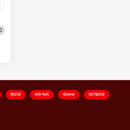
व्हिडीओ
फोटो गॅलरी
पॉडकास्ट
शॉर्ट व्हिडीओ