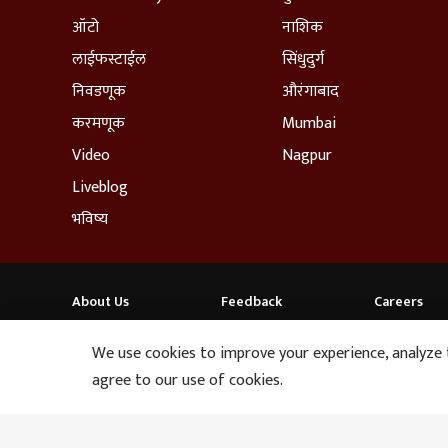
ऑटो
नाशिक
लाईफस्टाईल
सिंधुदुर्ग
निवडणूक
औरंगाबाद
करमणूक
Mumbai
Video
Nagpur
Liveblog
भविष्य
About Us
Feedback
Careers
ABP NEWS GROUP WEBSITES
We use cookies to improve your experience, analyze tr
ABP Network
ABP Live
ABP न्यूज़
ABP আনন্দ
ABP माझा
agree to our use of cookies.
Up Next
This website follows the
DNPA Code of Ethics.
Copyright@2026. A