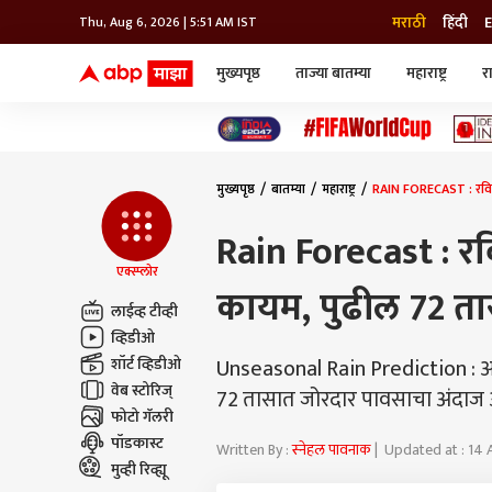
मराठी
हिंदी
E
Thu, Aug 6, 2026 | 5:51 AM IST
मुख्यपृष्ठ
ताज्या बातम्या
महाराष्ट्र
र
बातम्या
जॅाब माझा
लाईफ
भारत
महाराष्ट्र
टेक-गॅजेट
मुंबई
ऑटो
टेलिव्हिजन
विश्व
विश्व
मुख्यपृष्ठ
बातम्या
महाराष्ट्र
RAIN FORECAST : रविव
कोल्हापूर
पुणे
Rain Forecast : र
नवी मुंबई
अमरावती
एक्स्प्लोर
कायम, पुढील 72 त
अहमदनगर
लाईव्ह टीव्ही
अकोला
व्हिडीओ
Unseasonal Rain Prediction : 
शॉर्ट व्हिडीओ
वेब स्टोरिज्
72 तासात जोरदार पावसाचा अंदाज
फोटो गॅलरी
पॉडकास्ट
Written By :
स्नेहल पावनाक
| Updated at : 14
मुव्ही रिव्ह्यू