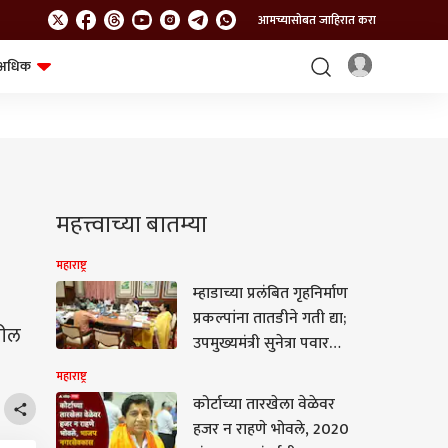
आमच्यासोबत जाहिरात करा
अधिक
शेत-शिवार
भविष्य
महत्त्वाच्या बातम्या
महाराष्ट्र
म्हाडाच्या प्रलंबित गृहनिर्माण
प्रकल्पांना तातडीने गती द्या;
ढील
उपमुख्यमंत्री सुनेत्रा पवार
यांचे निर्देश
महाराष्ट्र
कोर्टाच्या तारखेला वेळेवर
हजर न राहणे भोवले, 2020