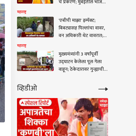
चं प्रकरण; मुंबईतील भाजप
नगरसेवकास अटक
महाराष्ट्र
'एबीपी माझा' इम्पॅक्ट;
बिबट्यासह पिल्लांचा वावर,
वन अधिकारी थेट वावरात;
बिबटे जेरबंद करण्यासाठी
महाराष्ट्र
पिंजरे तैनात
मुख्यमंत्र्यांनी 3 वर्षांपूर्वी
उद्घाटन केलेला पूल गेला
वाहून; ठेकेदारावर गुन्ह्याची
मागणी, रोहित पवारांची
खोचक टीका
व्हिडीओ