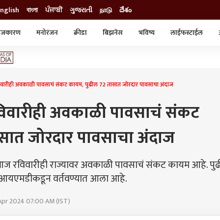
nglish
বাংলা
ਪੰਜਾਬੀ
ગુજરાતી
நாடு
దేశం
ाजकारण
मनोरंजन
क्रीडा
बिझनेस
भविष्य
लाईफस्टाईल
स्टाईल
क्राईम
व्यापार-उद्योग
ट्रेडिंग
ऑटो
ारीही अवकाळी पावसाचं संकट कायम, पुढील 72 तासात जोरदार पावसाचा अंदाज
विवारीही अवकाळी पावसाचं संकट
ासात जोरदार पावसाचा अंदाज
आज रविवारीही राज्यावर अवकाळी पावसाचं संकट कायम आहे. पु
 आयएमडीकडून वर्तवण्यात आला आहे.
 Apr 2024 07:00 AM (IST)