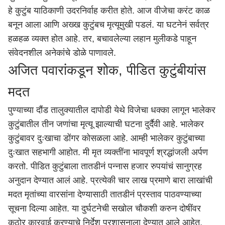
हे कुटुंब याठिकाणी उदरनिर्वाह करीत होते. आज वीजेचा करंट काळ
बनून आला आणि अख्ख कुटुंबच मृत्यूमुखी पडलं. या घटनेनं सर्वत्र
हळहळ व्यक्त होत आहे. तर, बचावलेल्या लहान मुलीकडे पाहून
संवेदनशील अनेकांचे डोळे पाणावले.
अजित पवारांकडून शोक, पीडित कुटुंबीयांस
मदत
पुण्याच्या दौंड तालुक्यातील दापोडी येथे विजेचा धक्का लागून भालेकर
कुटुंबातील तीन जणांचा मृत्यू झाल्याची घटना दुर्दैवी आहे. भालेकर
कुटुंबावर दुःखाचा डोंगर कोसळला आहे. आम्ही भालेकर कुटुंबाच्या
दुःखात सहभागी आहोत. मी मृत व्यक्तींना भावपूर्ण श्रद्धांजली अर्पण
करतो. पीडित कुटुंबाला तातडीनं पन्नास हजार रुपयांचं सानुग्रह
अनुदान देण्यात आलं आहे. प्रत्येकी चार लाख प्रमाणे बारा लाखांची
मदत मृतांच्या वारसांना देण्यासाठी तातडीनं प्रस्ताव पाठवण्याच्या
सूचना दिल्या आहेत. या दुर्घटनेची सखोल चौकशी करुन दोषींवर
कठोर कारवाई करण्याचे निर्देश प्रशासनाला देण्यात आले आहेत,