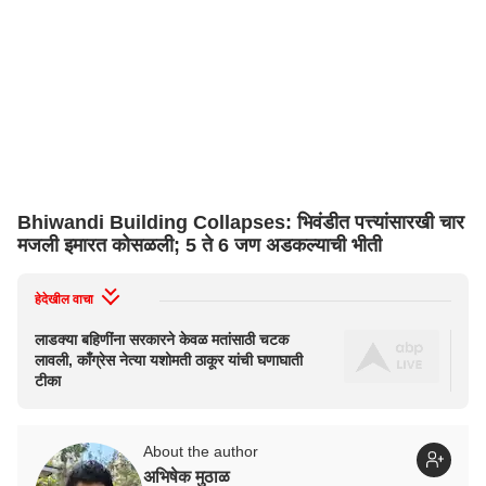
Bhiwandi Building Collapses: भिवंडीत पत्त्यांसारखी चार
मजली इमारत कोसळली; 5 ते 6 जण अडकल्याची भीती
हेदेखील वाचा
लाडक्या बहि‍णींना सरकारने केवळ मतांसाठी चटक
Far
लावली, काँग्रेस नेत्या यशोमती ठाकूर यांची घणाघाती
बनव
टीका
घ्या.
About the author
अभिषेक मुठाळ