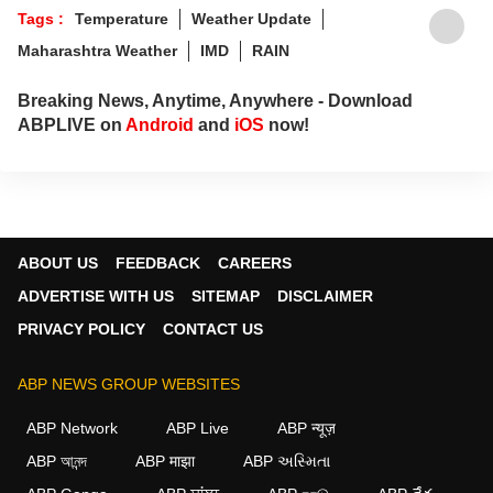
Tags :
Temperature
Weather Update
Maharashtra Weather
IMD
RAIN
Breaking News, Anytime, Anywhere - Download
ABPLIVE on
Android
and
iOS
now!
ABOUT US
FEEDBACK
CAREERS
ADVERTISE WITH US
SITEMAP
DISCLAIMER
PRIVACY POLICY
CONTACT US
ABP NEWS GROUP WEBSITES
ABP Network
ABP Live
ABP न्यूज़
ABP আনন্দ
ABP माझा
ABP અસ્મિતા