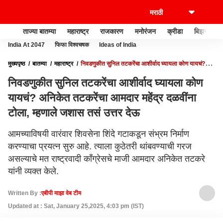
ताज्या बातम्या
महाराष्ट्र
राजकारण
मनोरंजन
क्रीडा
बिझनेस
India At 2047
फिफा विश्वचषक
Ideas of India
मुख्यपृष्ठ
बातम्या
महाराष्ट्र
निवडणुकीत सुनिल तटकरेंचा आशीर्वाद घ्यायला कोण यायचं?
अनिकेत तटकरेंचा आमदार महेंद्र दळवींना टोला, म्हणाले जशास तसं उत्तर देऊ
निवडणुकीत सुनिल तटकरेंचा आशीर्वाद घ्यायला कोण
यायचं? अनिकेत तटकरेंचा आमदार महेंद्र दळवींना
टोला, म्हणाले जशास तसं उत्तर देऊ
आमच्याविषयी वारंवार शिवसेना शिंदे गटाकडून संभ्रम निर्माण
करण्याचा प्रयत्न सुरु आहे. त्याला कुठेतरी थांबवण्याची गरज
असल्याचे मत राष्ट्रवादी काँग्रेसचे माजी आमदार अनिकेत तटकरे
यांनी व्यक्त केले.
Written By :
एबीपी माझा वेब टीम
Updated at : Sat, January 25,2025, 4:03 pm (IST)