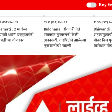
Key E
Switch
9 (IST) Feb 27
13:51 (IST) Feb 27
13:50 (IST) F
amati : 2 मार्चला
Buldhana : शेतकरी नेते
Bhiwandi :
यमंत्री आणि उपमुख्यमंत्री
रविकांत तुपकरांनी केली
शहरप्रमुखाची 
ामतीच्या दौऱ्यावर
अवकाळी, गारपिटीने झालेल्या
पॉवर विज पु
नुकसानीची पाहणी
विरोधात मोर्