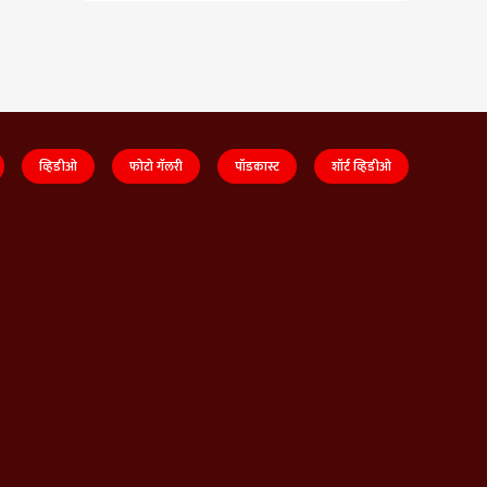
व्हिडीओ
फोटो गॅलरी
पॉडकास्ट
शॉर्ट व्हिडीओ