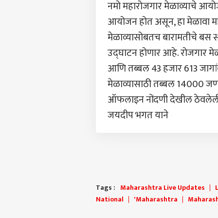
नमो महारोजगार मेळाव्याचे आयोजन
आयोजन होत असून, हा मेळावा मह
मेळाव्यासोबतच बारामतीचे बस स
उद्घाटन होणार आहे. रोजगार मेळाव
आणि तब्बल 43 हजार 613 जागांवर
मेळाव्यासाठी तब्बल 14000 जणां
ऑफलाइन नोंदणी देखील ठेवलेली 
जयदीप भगत याने
Tags :
Maharashtra Live Updates
National
'Maharashtra
Maharash