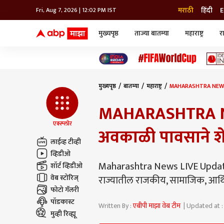
मराठी
हिंदी
E
Fri, Aug 7, 2026 | 12:02 PM IST
मुख्यपृष्ठ
ताज्या बातम्या
महाराष्ट्र
र
बातम्या
जॅाब माझा
लाईफ
भारत
महाराष्ट्र
टेक-गॅजेट
मुंबई
ऑटो
टेलिव्हिजन
विश्व
विश्व
मुख्यपृष्ठ
बातम्या
महाराष्ट्र
MAHARASHTRA NEWS LIV
कोल्हापूर
पुणे
MAHARASHTRA NE
नवी मुंबई
अमरावती
एक्स्प्लोर
अवकाळी पावसाने शे
अहमदनगर
लाईव्ह टीव्ही
अकोला
व्हिडीओ
Maharashtra News LIVE Updates 
शॉर्ट व्हिडीओ
वेब स्टोरिज्
राज्यातील राजकीय, सामाजिक, आर्थिक
फोटो गॅलरी
पॉडकास्ट
Written By :
एबीपी माझा वेब टीम
| Updated at :
मुव्ही रिव्ह्यू