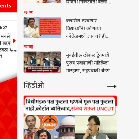
शिंदेंनी निकटवर्ती बड्या
vents
नेत्याला ओबीसींच्या
महाराष्ट्र
महाअधिवेशनात धाडलं,
क्लासेस ठरवणार
मुख्यमंत्र्यांकडूनही 'खास'
eb 27
13:33 (IST) Feb 27
विद्यार्थ्यांनी कोणत्या
संदेश!
 मनसे
Pune : बारामती लोकसभा
कॉलेजमध्ये जायचं? ही
हद्दपारी, टोरंट
मतदारसंघातील पक्षाच्या
कुठची शिक्षण पद्धत?
महाराष्ट्र
रवठा कंपनीच्या
पदाधिकाऱ्यांची बैठक
क्लासमध्ये आठ-आठ तास
मुंबईतील लोकल ट्रेनमध्ये
चा
गेल्यानंतर कॉलेजमध्ये
पुरुष प्रवाशाची महिलेला
अटेंडन्स कसा लागतो? राज
मारहाण, सहप्रवाशी थंडपणे
ठाकरेंकडून शिक्षणातील
पाहत बसले!
धंद्याची चिरफाड
व्हिडीओ