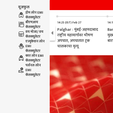
यूजफुल
होम लोन EMI
कॅलक्यूलेटर
बीएमआय
14:25 (IST) Feb 27
14:1
कॅलक्यूलेटर
Palghar : मुंबई-अहमदाबाद
Bar
वय मोजा/ वय
राष्ट्रीय महामार्गावर भीषण
मुख्
कॅलक्यूलेटर
अपघात, अपघातात ट्रक
बार
एज्युकेशन लोन
चालकाचा मृत्यू
EMI
कॅलक्यूलेटर
कार लोन EMI
कॅलक्यूलेटर
पर्सनल लोन
EMI
कॅलक्यूलेटर