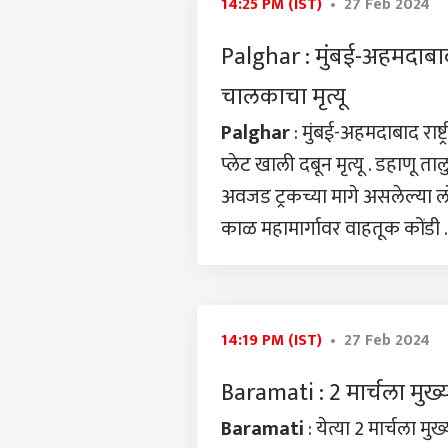
14:25 PM (IST)
• 27 Feb 2024
राजक
Palghar : मुंबई-अहमदाबाद 
आमच्यासोबत जाहिरात करा
प्रायव्हसी पॉलिसी
चालकाचा मृत्यू
संपर्क साधा
Palghar
: मुंबई-अहमदाबाद राष
करिअर
प्लेट खाली दबून मृत्यू . डहाणू
सगळ्
फीडबॅक
आंदो
अवजड ट्रकच्या मागे असलेल्या ल
आमच्याबद्दल
इकडे
करम
फत्त
काळ महामार्गावर वाहतूक कोंड
पुर्न
मतां
370 र
14:19 PM (IST)
• 27 Feb 2024
वादान
LOGIN
होऊन
करत म
Baramati : 2 मार्चला मुख्यम
Baramati
: येत्या 2 मार्चला म