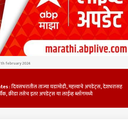
7th february 2024
ates
: दिवसभरातील ताज्या घडामोडी, महत्त्वाचे अपडेट्स, देशभरासह
क, क्रीडा तसेच इतर अपडेट्स या लाईव्ह ब्लॉगमध्ये
 कॉर्नर
 आर्टिकल
टॉप रील्स