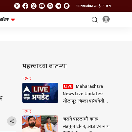
आमच्यासोबत जाहिरात करा
अधिक
शेत-शिवार
भविष्य
महत्त्वाच्या बातम्या
महाराष्ट्र
Maharashtra
News Live Updates:
सह
सोलापूर जिल्हा परिषदेतील
सभागृहाचे नाव बदलाला
महाराष्ट्र
राष्ट्रवादी शरद पवार गट
जरांगे पाटलांची काल
आणि संभाजी ब्रिगेडचा
सडकून टीका, आज एकनाथ
विरोध