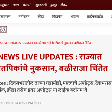
nglish
বাংলা
ਪੰਜਾਬੀ
ગુજરાતી
நாடு
దేశం
ाजकारण
मनोरंजन
क्रीडा
बिझनेस
भविष्य
लाईफस्टाईल
स्टाईल
क्राईम
व्यापार-उद्योग
ट्रेडिंग
ऑटो
E UPDATES : राज्यात अवकाळी पावसाने शेतपिकांचे नुकसान, बळीराजा चिंतेत
WS LIVE UPDATES : राज्यात
तपिकांचे नुकसान, बळीराजा चिंतेत
: दिवसभरातील ताज्या घडामोडी, महत्त्वाचे अपडेट्स, देशभरा
, क्रीडा तसेच इतर अपडेट्स या लाईव्ह ब्लॉगमध्ये
 27 Feb 2024 02:25 PM (IST)