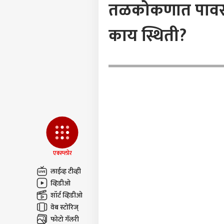
तळकोकणात पावसाच
केलं
LOGIN
उत्सा
हातम
काय स्थिती?
पोलि
काय
एक्स्प्लोर
लाईव्ह टीव्ही
व्हिडीओ
शॉर्ट व्हिडीओ
वेब स्टोरिज्
फोटो गॅलरी