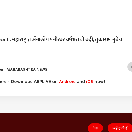
 महाराष्ट्रात ॲनालॉग पनीरवर वर्षभराची बंदी, तुकाराम मुंढेंचा
on
MAHARASHTRA NEWS
here - Download ABPLIVE on
Android
and
iOS
now!
गेम्स
लाईव्ह टीव्ही