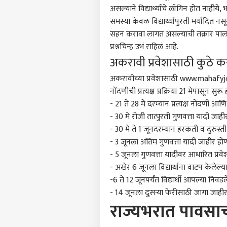
असल्याने विद्यार्थ्यांचे लॉगिन होत नाहीये
समस्या केवळ विद्यार्थ्यांपुरती मर्यादित न
पर्सनल
सहन करावा लागत असल्याची तक्रार पालकां
प्रश्नचिन्ह उभं राहिलं आहे.
टॉप
अकरावी प्रवेशासाठी कुठे 
हॅलो गेस्ट
अकरावीच्या प्रवेशासाठी www.mahafyjcadmiss
पुणे
आमच्यासोबत जाहिरात करा
नोंदणीची प्रत्यक्ष प्रक्रिया 21 मेपासून सुर
प्रायव्हसी पॉलिसी
- 21 ते 28 मे दरम्यान प्रत्यक्ष नोंदणी आ
- 30 मे रोजी तात्पुरती गुणवत्ता यादी जाह
संपर्क साधा
- 30 मे ते 1 जूनदरम्यान हरकती व दुरुस्ती
करिअर
- 3 जूनला अंतिम गुणवत्ता यादी जाहीर हो
मुंब
फीडबॅक
धडक
- 5 जूनला गुणवत्ता यादीवर आधारित प्रव
आमच्याबद्दल
अपघा
क्राईम
- अखेर 6 जूनला विद्यार्थाना वाटप केलेल्
धडकल
-6 ते 12 जूनपर्यंत विद्यार्थी आपल्या निवड
भयं
- 14 जूनला दुसर्‍या फेरीसाठी जागा जाही
राज्यभरात पावसाच
नागप