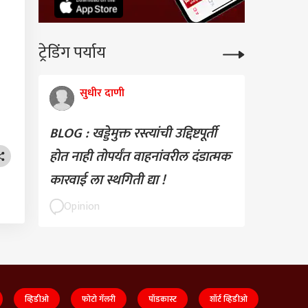
ट्रेडिंग पर्याय
सुधीर दाणी
BLOG : खड्डेमुक्त रस्त्यांची उद्दिष्टपूर्ती
होत नाही तोपर्यंत वाहनांवरील दंडात्मक
कारवाई ला स्थगिती द्या !
Opinion
व्हिडीओ
फोटो गॅलरी
पॉडकास्ट
शॉर्ट व्हिडीओ