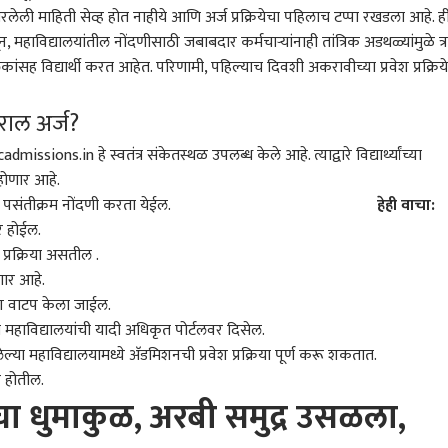
, भरलेली माहिती सेव्ह होत नाहीये आणि अर्ज प्रक्रियेचा पहिलाच टप्पा रखडला आहे. ह
सून, महाविद्यालयांतील नोंदणीसाठी जबाबदार कर्मचाऱ्यांनाही तांत्रिक अडथळ्यांमुळे त्
 कॉर्नर
सह विद्यार्थी करत आहेत. परिणामी, पहिल्याच दिवशी अकरावीच्या प्रवेश प्रक्रिय
 आर्टिकल
टॉप रील्स
कराल अर्ज?
ions.in हे स्वतंत्र संकेतस्थळ उपलब्ध केले आहे. त्याद्वारे विद्यार्थ्यांच्या
करमणूक
महाराष्ट्र
क्राई
ू होणार आहे.
णि पसंतीक्रम नोंदणी करता येईल.
हेही वाचा:
ीर होईल.
 प्रक्रिया असतील .
णार आहे.
ई-पुणे मिसिंग लिंकवर
370 रुपयांची बिर्याणी...
मुंबईकरांसाठी महत्त्वाची
भंडा
ी भरवणारा भीषण
वादानंतर प्रणित मोरेचं 'घायल'
बातमी! छत्रपती शिवाजी
वर्ष
ेश वाटप केला जाईल.
त, कार टेम्पोला
होऊन करतोय कमबॅक, पोस्ट
राजकारण
महाराज टर्मिनसच्या फलाट
राजकारण
सार
क्राई
या महाविद्यालयांची यादी अधिकृत पोर्टलवर दिसेल.
ी, एकाचा मृत्यू, पाहा
करत म्हणाला, 'जे झालं ते...'
क्रमांक 16 वरील ट्रॅफिक आणि
अत्य
लेल्या महाविद्यालयामध्ये अ‍ॅडमिशनची प्रवेश प्रक्रिया पूर्ण करू शकतात.
कर VIDEO
पॉवर ब्लॉकला पुन्हा मुदतवाढ;
नाग
मेल-एक्सप्रेस गाड्यांवर होणार
चोप
र होतील.
परिणाम
बंद
ा धुमाकुळ, अरबी समुद्र उसळला,
ूरमध्ये मुलीसोबत नको ते
सुप्रीम कोर्टात शिवसेना
मी तुमच्यासोबत काम करावं
वेळे