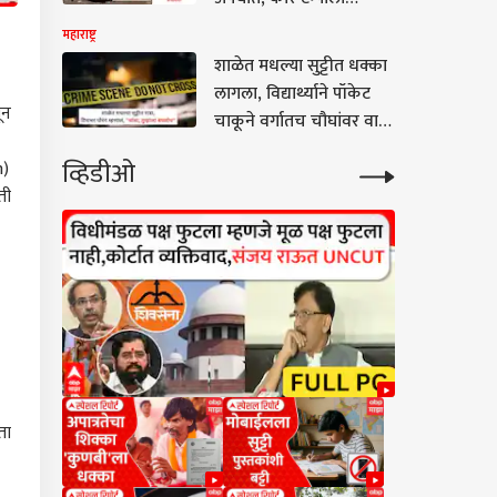
धडकली, एकाचा मृत्यू, पाहा
महाराष्ट्र
भयंकर VIDEO
शाळेत मधल्या सुट्टीत धक्का
लागला, विद्यार्थ्याने पॉकेट
ून
चाकूने वर्गातच चौघांवर वार
केले, छत्रपती
व्हिडीओ
n)
संभाजीनगरमधील
ती
धक्कादायक घटना
ता