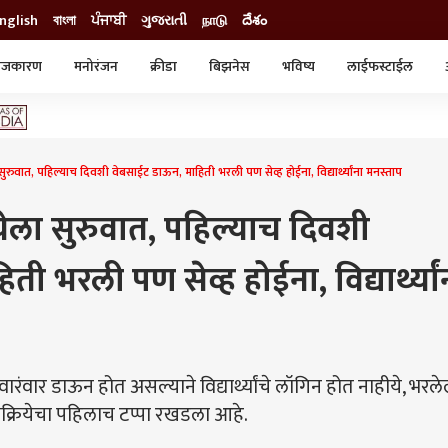
nglish
বাংলা
ਪੰਜਾਬੀ
ગુજરાતી
நாடு
దేశం
ाजकारण
मनोरंजन
क्रीडा
बिझनेस
भविष्य
लाईफस्टाईल
स्टाईल
क्राईम
व्यापार-उद्योग
ट्रेडिंग
ऑटो
ा सुरुवात, पहिल्याच दिवशी वेबसाईट डाऊन, माहिती भरली पण सेव्ह होईना, विद्यार्थ्यांना मनस्ताप
रियेला सुरुवात, पहिल्याच दिवशी
ी भरली पण सेव्ह होईना, विद्यार्थ्यां
ंवार डाऊन होत असल्याने विद्यार्थ्यांचे लॉगिन होत नाहीये, भरले
्रक्रियेचा पहिलाच टप्पा रखडला आहे.