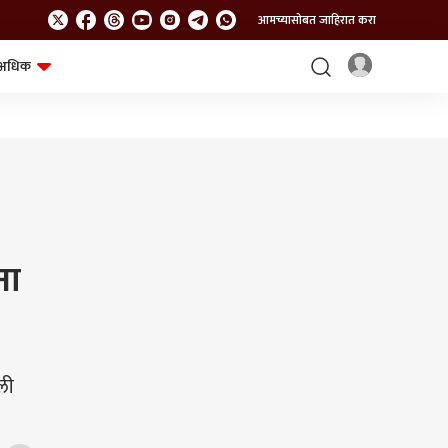
आमच्यासोबत जाहिरात करा
अधिक
शेत-शिवार
भविष्य
ना
ली