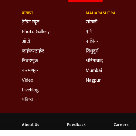
बातम्या
MAHARASHTRA
ट्रेडिंग न्यूज
सांगली
Photo Gallery
पुणे
ऑटो
नाशिक
लाईफस्टाईल
सिंधुदुर्ग
निवडणूक
औरंगाबाद
करमणूक
Mumbai
Video
Nagpur
Liveblog
भविष्य
About Us
Feedback
Careers
ABP NEWS GROUP WEBSITES