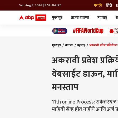
मराठी
हिंदी
E
Sat, Aug 8, 2026 | 8:59 AM IST
मुख्यपृष्ठ
ताज्या बातम्या
महाराष्ट्र
र
बातम्या
जॅाब माझा
लाईफ
भारत
महाराष्ट्र
टेक-गॅजेट
मुंबई
ऑटो
टेलिव्हिजन
विश्व
विश्व
मुख्यपृष्ठ
बातम्या
महाराष्ट्र
अकरावी प्रवेश प्रक्रियेल
कोल्हापूर
पुणे
अकरावी प्रवेश प्रक्
नवी मुंबई
अमरावती
वेबसाईट डाऊन, माहित
अहमदनगर
अकोला
मनस्ताप
11th online Process: संकेतस्थळ वार
माहिती सेव्ह होत नाहीये आणि अर्ज प