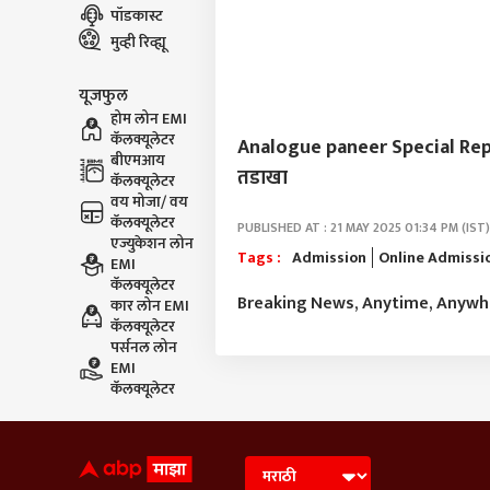
पॉडकास्ट
मुव्ही रिव्ह्यू
यूजफुल
होम लोन EMI
कॅलक्यूलेटर
Analogue paneer Special Report :
बीएमआय
तडाखा
कॅलक्यूलेटर
वय मोजा/ वय
कॅलक्यूलेटर
PUBLISHED AT : 21 MAY 2025 01:34 PM (IST)
एज्युकेशन लोन
Tags :
Admission
Online Admissi
EMI
कॅलक्यूलेटर
Breaking News, Anytime, Anyw
कार लोन EMI
कॅलक्यूलेटर
पर्सनल लोन
EMI
कॅलक्यूलेटर