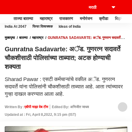
ताज्या बातम्या
महाराष्ट्र
राजकारण
मनोरंजन
क्रीडा
बिझनेस
India At 2047
फिफा विश्वचषक
Ideas of India
मुख्यपृष्ठ
बातम्या
महाराष्ट्र
GUNRATNA SADAVARTE: अॅड. गुणरत्न सदावर्ते
चौकशीसाठी पोलिसांच्या ताब्यात; अटक होण्याची शक्यता
Gunratna Sadavarte: अॅड. गुणरत्न सदावर्ते
चौकशीसाठी पोलिसांच्या ताब्यात; अटक होण्याची
शक्यता
Sharad Pawar : एसटी कर्मचाऱ्यांचे वकील अॅड. गुणरत्न
सदावर्ते यांना पोलिसांनी चौकशीसाठी ताब्यात आहे. आता त्यांच्यावर
गुन्हा दाखल करण्यात आला आहे.
Written By :
एबीपी माझा वेब टीम
Edited By: अभिजीत जाधव
Updated at : Fri, April 8,2022, 9:15 pm (IST)