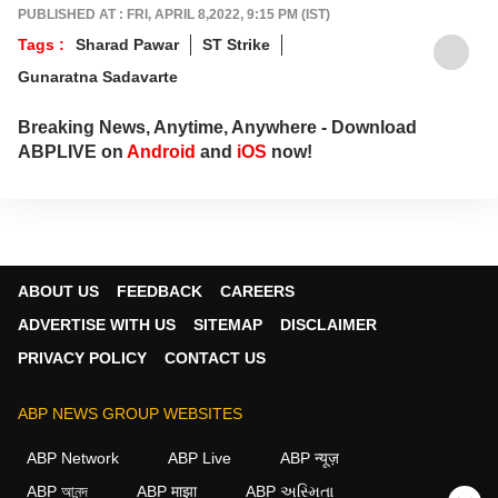
PUBLISHED AT : FRI, APRIL 8,2022, 9:15 PM (IST)
Tags :
Sharad Pawar
ST Strike
Gunaratna Sadavarte
Breaking News, Anytime, Anywhere - Download
ABPLIVE on
Android
and
iOS
now!
ABOUT US
FEEDBACK
CAREERS
ADVERTISE WITH US
SITEMAP
DISCLAIMER
PRIVACY POLICY
CONTACT US
ABP NEWS GROUP WEBSITES
ABP Network
ABP Live
ABP न्यूज़
ABP আনন্দ
ABP माझा
ABP અસ્મિતા