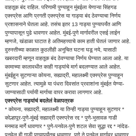
वाहतूक बंद राहिल. परिणामी पुण्याहून मुंबईला येणाऱ्या सिंहगड
एक्स्प्रेस आणि प्रगती एक्स्प्रेस या गाड्या बंद ठेवण्याचा निर्णय
प्रशासनाने घेतला आहे. तसंच इतर 13 गाड्या पुण्यापर्यंत आणि
पुण्यापासून पुढे धावणार आहेत. मुंबई-पुणे मार्गावरील एसई लाईन
म्हणजे, खंडाळा घाटात हे अतिमहत्त्वाचे काम हाती घेतलं जाणार आहे.
दुरुस्तीच्या काळात कुठलीही अनुचित घटना घडू नये, यासाठी
खबरदारी म्हणून वाहतूक बंद ठेवण्याचा निर्णय घेण्यात आला आहे. या
कामाच्या कालावधीत काही गाड्यांचे मार्ग बदलण्यात आले आहेत.
मुंबईहून सुटणाऱ्या कोयना, सह्याद्री, महालक्ष्मी एक्स्प्रेस पुण्याहून
सुटणार आहेत. त्यामुळे या पंधरा दिवसांत प्रवाशांना मुंबईत येण्या-
जाण्यासाठी पर्यायी मार्गाचा वापर करावा लागणार आहे.
एक्स्प्रेस गाड्यांचं बदलेलं वेळापत्रक
* कोयना, सह्याद्री, महालक्ष्मी या तिन्ही गाड्या पुण्याहून सुटणार *
कोल्हापूर-पुणे-मुंबई सह्याद्री एक्स्प्रेस रद्द * पुणे-भुसावळ गाडी
मनमाड मार्गे धावणार * पुणे-पनवेल-पुणे शटल सेवा सुद्धा रद्द * नांदेड-
पनवेल ही गाडी पुण्यापर्यंतच धावणार. पुणे ते पनवेल मार्गावर धावणार